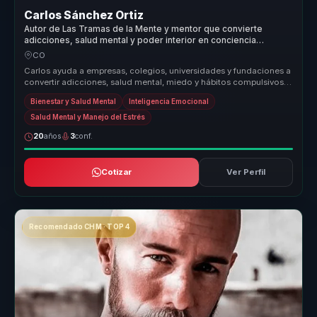
Carlos Sánchez Ortiz
Autor de Las Tramas de la Mente y mentor que convierte
adicciones, salud mental y poder interior en conciencia
aplicable.
CO
Carlos ayuda a empresas, colegios, universidades y fundaciones a
convertir adicciones, salud mental, miedo y hábitos compulsivos
en conci...
Bienestar y Salud Mental
Inteligencia Emocional
Salud Mental y Manejo del Estrés
20
años
3
conf.
Cotizar
Ver Perfil
Recomendado CHM · TOP 4