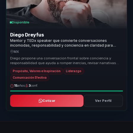
Disponible
Diego Dreyfus
Mentor y TEDx speaker que convierte conversaciones
incomodas, responsabilidad y conciencia en claridad para
lideres y equipos.
MX
Diego propone una conversacion frontal sobre conciencia y
responsabilidad que ayuda a romper inercias, revisar narrativas
personales y ab...
Propósito, Valores e Inspiración
Liderazgo
Comunicación Efectiva
15
años
3
conf.
Cotizar
Ver Perfil