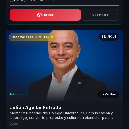
25
años
Presencial · Virtual
Cotizar
Ver Perfil
BILINGÜE
Recomendado CHM · TOP 2
Disponible
Ver Reel
Julián Aguilar Estrada
Mentor y fundador del Colegio Universal de Comunicacion y
Liderazgo, convierte proposito y cultura en bienestar para
organizaciones.
MX