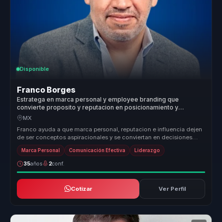
Disponible
Franco Borges
Estratega en marca personal y employee branding que
convierte proposito y reputacion en posicionamiento y
autoridad para lideres y organizaciones.
MX
Franco ayuda a que marca personal, reputacion e influencia dejen
de ser conceptos aspiracionales y se conviertan en decisiones
concretas ...
Marca Personal
Comunicación Efectiva
Liderazgo
35
años
2
conf.
Cotizar
Ver Perfil