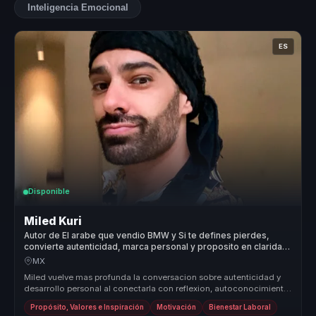
Inteligencia Emocional
ES
Disponible
Miled Kuri
Autor de El arabe que vendio BMW y Si te defines pierdes,
convierte autenticidad, marca personal y proposito en claridad
para equipos.
MX
Miled vuelve mas profunda la conversacion sobre autenticidad y
desarrollo personal al conectarla con reflexion, autoconocimiento
y vincul...
Propósito, Valores e Inspiración
Motivación
Bienestar Laboral