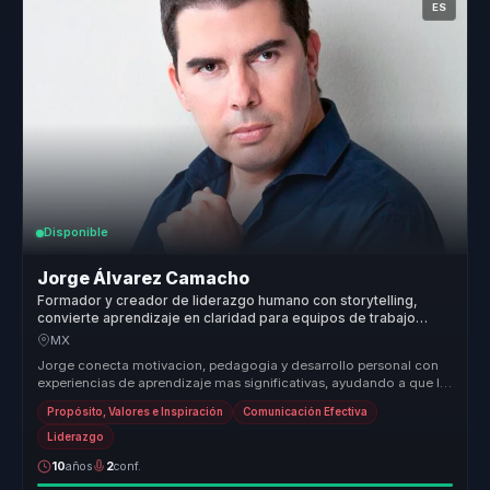
ES
Disponible
Jorge Álvarez Camacho
Formador y creador de liderazgo humano con storytelling,
convierte aprendizaje en claridad para equipos de trabajo
reales.
MX
Jorge conecta motivacion, pedagogia y desarrollo personal con
experiencias de aprendizaje mas significativas, ayudando a que la
audiencia...
Propósito, Valores e Inspiración
Comunicación Efectiva
Liderazgo
10
años
2
conf.