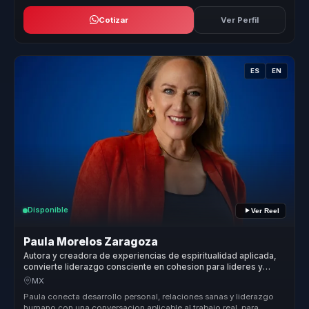
Cotizar
Ver Perfil
ES
EN
Disponible
Ver Reel
Paula Morelos Zaragoza
Autora y creadora de experiencias de espiritualidad aplicada,
convierte liderazgo consciente en cohesion para lideres y
equipos.
MX
Paula conecta desarrollo personal, relaciones sanas y liderazgo
humano con una conversacion aplicable al trabajo real, para