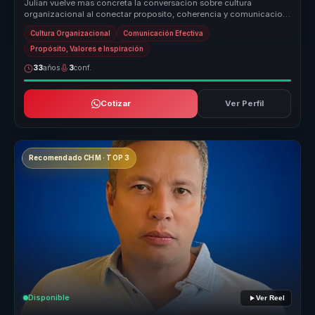
Julian vuelve mas concreta la conversacion sobre cultura
organizacional al conectar proposito, coherencia y comunicacion
con decisiones p...
Cultura Organizacional
Comunicación Efectiva
Propósito, Valores e Inspiración
33
años
3
conf.
Cotizar
Ver Perfil
Recomendado CHM · TOP 3
Disponible
Ver Reel