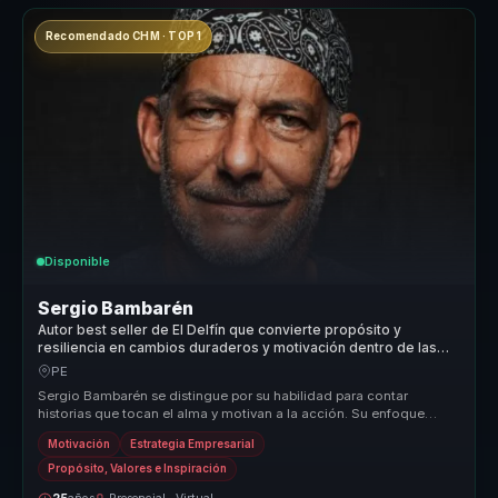
Recomendado CHM · TOP 1
Disponible
Sergio Bambarén
Autor best seller de El Delfín que convierte propósito y
resiliencia en cambios duraderos y motivación dentro de las
organizaciones.
PE
Sergio Bambarén se distingue por su habilidad para contar
historias que tocan el alma y motivan a la acción. Su enfoque
único combina la ...
Motivación
Estrategia Empresarial
Propósito, Valores e Inspiración