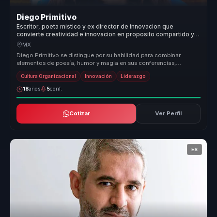
Diego Primitivo
Escritor, poeta mistico y ex director de innovacion que
convierte creatividad e innovacion en proposito compartido y
cohesion para organizaciones y equipos.
MX
Diego Primitivo se distingue por su habilidad para combinar
elementos de poesía, humor y magia en sus conferencias,
creando experiencias ...
Cultura Organizacional
Innovación
Liderazgo
18
años
5
conf.
Cotizar
Ver Perfil
ES