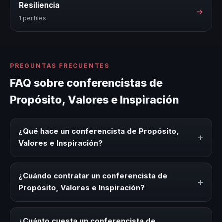
Resiliencia
→
1 perfiles
PREGUNTAS FRECUENTES
FAQ sobre conferencistas de
Propósito, Valores e Inspiración
¿Qué hace un conferencista de Propósito,
+
Valores e Inspiración?
Un conferencista de Propósito, Valores e Inspiración es
un experto que comparte conocimiento, estrategias y
¿Cuándo contratar un conferencista de
+
experiencias sobre este tema en eventos corporativos,
Propósito, Valores e Inspiración?
convenciones y seminarios. Su objetivo es generar
reflexión, inspiración y herramientas aplicables para la
Es ideal contratar un conferencista de Propósito, Valores
audiencia.
e Inspiración para kick-offs, convenciones anuales,
¿Cuánto cuesta un conferencista de