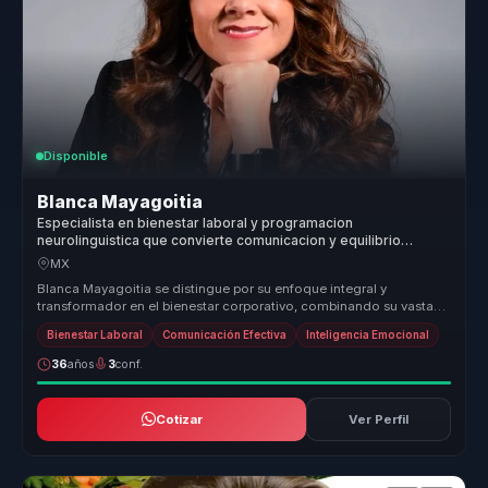
Disponible
Blanca Mayagoitia
Especialista en bienestar laboral y programacion
neurolinguistica que convierte comunicacion y equilibrio
emocional en colaboracion mas sana para equipos.
MX
Blanca Mayagoitia se distingue por su enfoque integral y
transformador en el bienestar corporativo, combinando su vasta
experiencia en co...
Bienestar Laboral
Comunicación Efectiva
Inteligencia Emocional
36
años
3
conf.
Cotizar
Ver Perfil