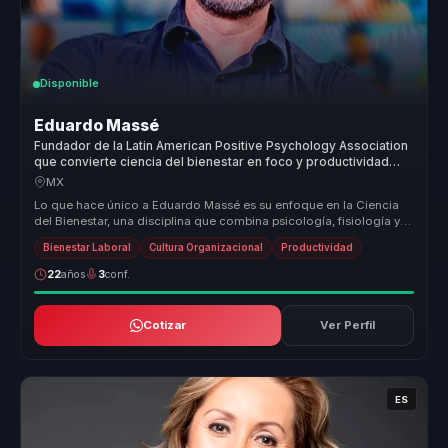
Disponible
Eduardo Massé
Fundador de la Latin American Positive Psychology Association
que convierte ciencia del bienestar en foco y productividad
para empresas y equipos.
MX
Lo que hace único a Eduardo Massé es su enfoque en la Ciencia
del Bienestar, una disciplina que combina psicología, fisiología y
mindfuln...
Bienestar Laboral
Cultura Organizacional
Productividad
22
años
3
conf.
Cotizar
Ver Perfil
ES