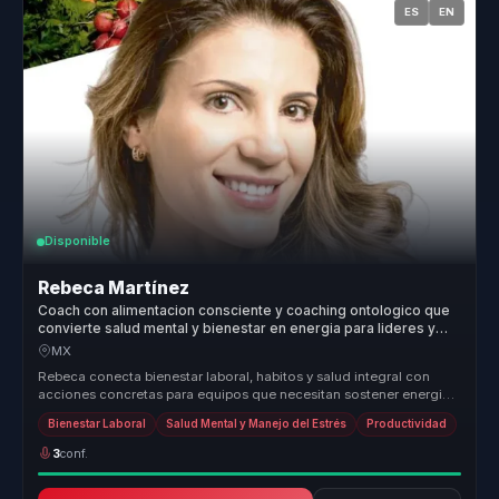
ES
EN
Disponible
Rebeca Martínez
Coach con alimentacion consciente y coaching ontologico que
convierte salud mental y bienestar en energia para lideres y
equipos.
MX
Rebeca conecta bienestar laboral, habitos y salud integral con
acciones concretas para equipos que necesitan sostener energia,
enfoque y ...
Bienestar Laboral
Salud Mental y Manejo del Estrés
Productividad
3
conf.