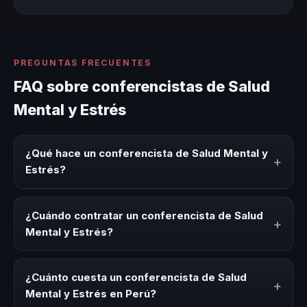
PREGUNTAS FRECUENTES
FAQ sobre conferencistas de Salud
Mental y Estrés
¿Qué hace un conferencista de Salud Mental y
+
Estrés?
Un conferencista de Salud Mental y Estrés es un experto
que comparte conocimiento, estrategias y experiencias
¿Cuándo contratar un conferencista de Salud
+
sobre este tema en eventos corporativos, convenciones
Mental y Estrés?
y seminarios. Su objetivo es generar reflexión, inspiración
y herramientas aplicables para la audiencia.
Es ideal contratar un conferencista de Salud Mental y
Estrés para kick-offs, convenciones anuales, programas
¿Cuánto cuesta un conferencista de Salud
+
de desarrollo, eventos de integración o cuando tu
Mental y Estrés en Perú?
organización necesita impulsar un cambio cultural