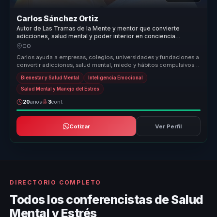
Carlos Sánchez Ortiz
Autor de Las Tramas de la Mente y mentor que convierte
adicciones, salud mental y poder interior en conciencia
aplicable.
CO
Carlos ayuda a empresas, colegios, universidades y fundaciones a
convertir adicciones, salud mental, miedo y hábitos compulsivos
en conci...
Bienestar y Salud Mental
Inteligencia Emocional
Salud Mental y Manejo del Estrés
20
años
3
conf.
Cotizar
Ver Perfil
DIRECTORIO COMPLETO
Todos los conferencistas de Salud
Mental y Estrés