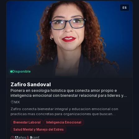
ES
Disponible
Zafiro Sandoval
Pionera en sexologia holistica que conecta amor propio e
inteligencia emocional con bienestar relacional para lideres y
equipos.
MX
Zafiro conecta bienestar integral y educacion emocional con
practicas mas concretas para organizaciones que buscan
relaciones mas sanas, ...
Bienestar Laboral
Inteligencia Emocional
Salud Mental y Manejo del Estrés
17
años
9
conf.