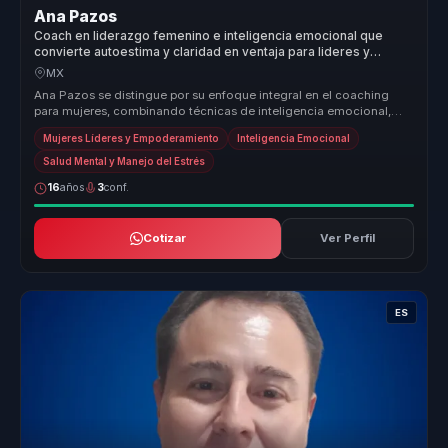
Ana Pazos
Coach en liderazgo femenino e inteligencia emocional que
convierte autoestima y claridad en ventaja para lideres y
equipos.
MX
Ana Pazos se distingue por su enfoque integral en el coaching
para mujeres, combinando técnicas de inteligencia emocional,
mindfulness y ...
Mujeres Líderes y Empoderamiento
Inteligencia Emocional
Salud Mental y Manejo del Estrés
16
años
3
conf.
Cotizar
Ver Perfil
ES