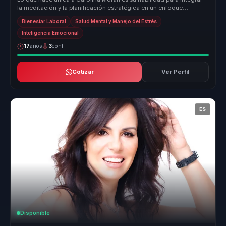
la meditación y la planificación estratégica en un enfoque
cohesivo que ...
Bienestar Laboral
Salud Mental y Manejo del Estrés
Inteligencia Emocional
17
años
3
conf.
Cotizar
Ver Perfil
ES
Disponible