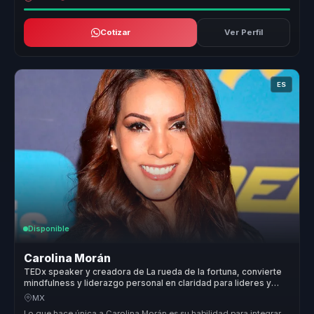
Cotizar
Ver Perfil
ES
Disponible
Carolina Morán
TEDx speaker y creadora de La rueda de la fortuna, convierte
mindfulness y liderazgo personal en claridad para lideres y
equipos.
MX
Lo que hace única a Carolina Morán es su habilidad para integrar