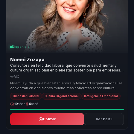
Disponible
Noemi Zozaya
Consultora en felicidad laboral que convierte salud mental y
cultura organizacional en bienestar sostenible para empresas y
lideres.
MX
Noemi ayuda a que bienestar laboral y felicidad organizacional se
conviertan en decisiones mucho mas concretas sobre cultura,
liderazgo y...
Bienestar Laboral
Cultura Organizacional
Inteligencia Emocional
19
años
5
conf.
Cotizar
Ver Perfil