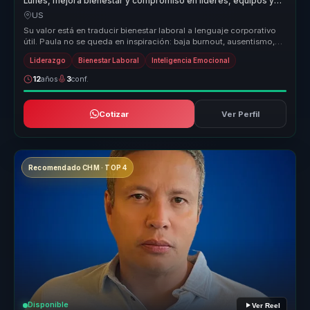
Lunes, mejora bienestar y compromiso en líderes, equipos y
empresas.
US
Su valor está en traducir bienestar laboral a lenguaje corporativo
útil. Paula no se queda en inspiración: baja burnout, ausentismo,
renu...
Liderazgo
Bienestar Laboral
Inteligencia Emocional
12
años
3
conf.
Cotizar
Ver Perfil
Recomendado CHM · TOP 4
Disponible
Ver Reel