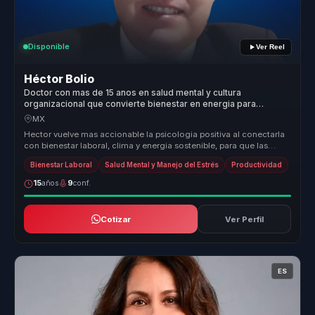
Disponible
Ver Reel
Héctor Bolio
Doctor con mas de 15 anos en salud mental y cultura
organizacional que convierte bienestar en energia para
equipos de trabajo.
MX
Hector vuelve mas accionable la psicologia positiva al conectarla
con bienestar laboral, clima y energia sostenible, para que las
empresa...
Bienestar Laboral
Salud Mental y Manejo del Estrés
Productividad
15
años
9
conf.
Cotizar
Ver Perfil
ES