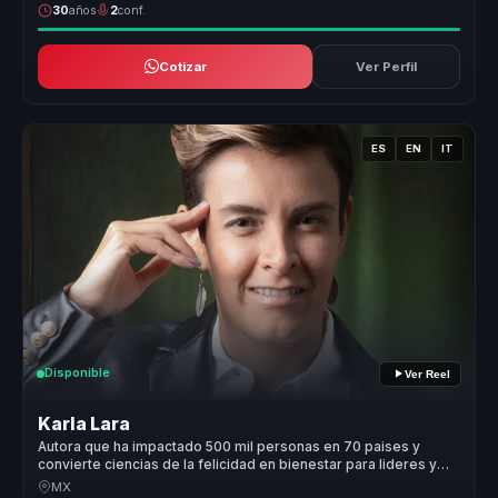
30
años
2
conf.
Cotizar
Ver Perfil
ES
EN
IT
Disponible
Ver Reel
Karla Lara
Autora que ha impactado 500 mil personas en 70 paises y
convierte ciencias de la felicidad en bienestar para lideres y
equipos.
MX