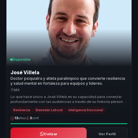
Disponible
José Villela
Doctor psiquiatra y atleta paralimpico que convierte resiliencia
y salud mental en fortaleza para equipos y lideres.
MX
Lo que hace único a José Villela es su capacidad para conectar
profundamente con las audiencias a través de su historia personal
de super...
Resiliencia
Bienestar Laboral
Inteligencia Emocional
13
años
3
conf.
Cotizar
Ver Perfil