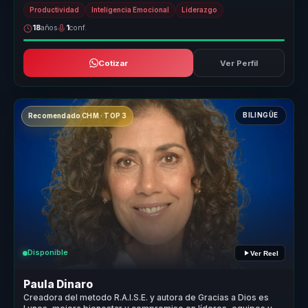
propuesta un...
Productividad
Inteligencia Emocional
Liderazgo
18
años
1
conf.
Cotizar
Ver Perfil
BILINGÜE
Recomendado CHM · TOP 3
Disponible
Ver Reel
Paula Dinaro
Creadora del metodo R.A.I.S.E. y autora de Gracias a Dios es