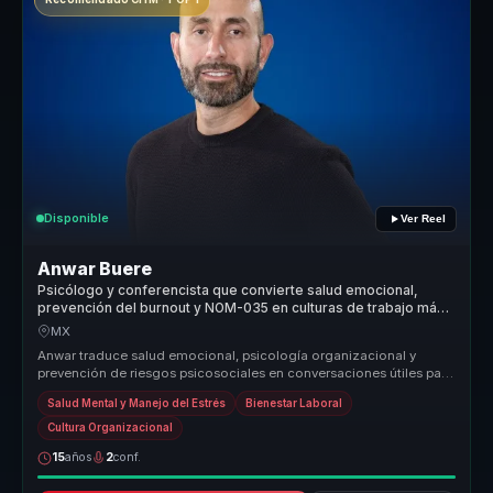
Disponible
Ver Reel
Anwar Buere
Psicólogo y conferencista que convierte salud emocional,
prevención del burnout y NOM-035 en culturas de trabajo más
humanas.
MX
Anwar traduce salud emocional, psicología organizacional y
prevención de riesgos psicosociales en conversaciones útiles para
empresas. Ay...
Salud Mental y Manejo del Estrés
Bienestar Laboral
Cultura Organizacional
15
años
2
conf.