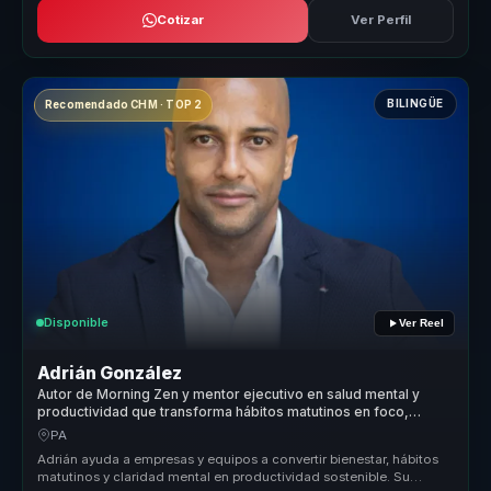
Cotizar
Ver Perfil
BILINGÜE
Recomendado CHM · TOP 2
Disponible
Ver Reel
Adrián González
Autor de Morning Zen y mentor ejecutivo en salud mental y
productividad que transforma hábitos matutinos en foco,
energía y rendimiento para líderes y equipos.
PA
Adrián ayuda a empresas y equipos a convertir bienestar, hábitos
matutinos y claridad mental en productividad sostenible. Su