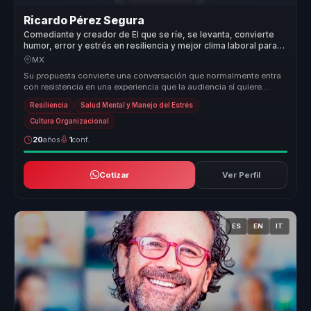
Ricardo Pérez Segura
Comediante y creador de El que se ríe, se levanta, convierte
humor, error y estrés en resiliencia y mejor clima laboral para
equipos.
MX
Su propuesta convierte una conversación que normalmente entra
con resistencia en una experiencia que la audiencia sí quiere
escuchar. Des...
Resiliencia
Salud Mental y Manejo del Estrés
Cultura Organizacional
20
años
1
conf.
Cotizar
Ver Perfil
ES
EN
IT