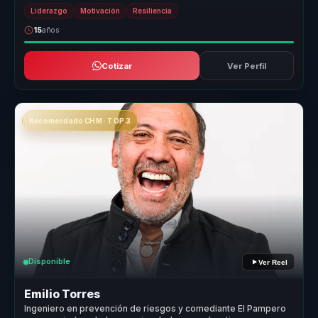
atrás eq...
Liderazgo
Motivación
Resiliencia
15
años
Cotizar
Ver Perfil
Recomendado CHM · TOP 3
Disponible
Ver Reel
Emilio Torres
Ingeniero en prevención de riesgos y comediante El Pampero