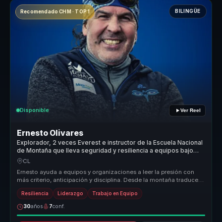
BILINGÜE
Recomendado CHM · TOP 1
Disponible
Ver Reel
Ernesto Olivares
Explorador, 2 veces Everest e instructor de la Escuela Nacional
de Montaña que lleva seguridad y resiliencia a equipos bajo
presión.
CL
Ernesto ayuda a equipos y organizaciones a leer la presión con
más criterio, anticipación y disciplina. Desde la montaña traduce
segurida...
Resiliencia
Liderazgo
Trabajo en Equipo
30
años
7
conf.