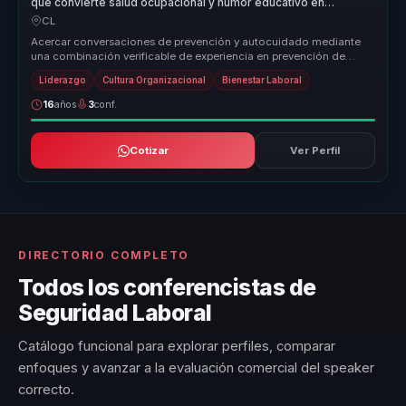
que convierte salud ocupacional y humor educativo en
atención, bienestar y autocuidado para equipos.
CL
Acercar conversaciones de prevención y autocuidado mediante
una combinación verificable de experiencia en prevención de
riesgos, humor y ...
Liderazgo
Cultura Organizacional
Bienestar Laboral
16
años
3
conf.
Cotizar
Ver Perfil
DIRECTORIO COMPLETO
Todos los conferencistas de
Seguridad Laboral
Catálogo funcional para explorar perfiles, comparar
enfoques y avanzar a la evaluación comercial del speaker
correcto.