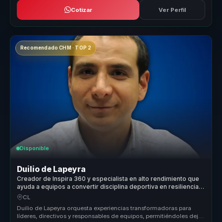
Cotizar
Ver Perfil
Recomendado CHM · TOP 2
Disponible
Duilio de Lapeyra
Creador de Inspira 360 y especialista en alto rendimiento que
ayuda a equipos a convertir disciplina deportiva en resiliencia,
motivación y resultados.
CL
Duilio de Lapeyra orquesta experiencias transformadoras para
líderes, directivos y responsables de equipos, permitiéndoles dejar