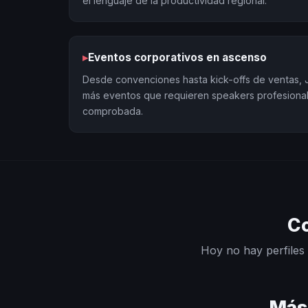
el lenguaje de la productividad regional.
▸
Eventos corporativos en ascenso
Desde convenciones hasta kick-offs de ventas, 
más eventos que requieren speakers profesiona
comprobada.
Co
Hoy no hay perfiles 
Más 