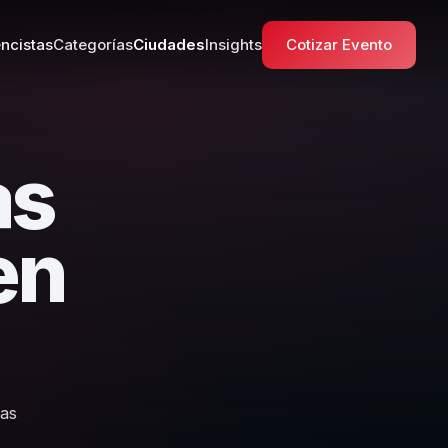
ncistas
Categorías
Ciudades
Insights
Cotizar Evento
as
en
las