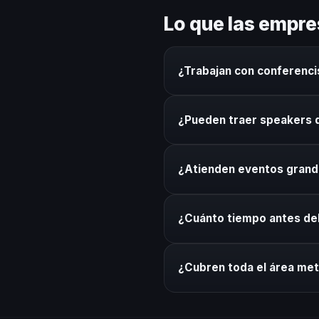
Lo que las empre
¿Trabajan con conferenci
Sí. Nuestro directorio incluy
¿Pueden traer speakers 
otras ciudades según el perfi
Por supuesto. Coordinamos lo
¿Atienden eventos gran
técnico. Sin complicaciones p
Sí. Coordinamos speakers pa
¿Cuánto tiempo antes d
del conferencista al formato
Recomendamos mínimo 3 sema
¿Cubren toda el área met
urgentes, tenemos protocolo
Sí. Cubrimos toda la zona met
recinto de tu evento sin con