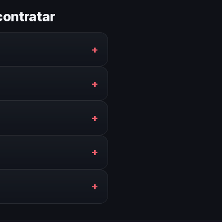
contratar
+
 talento local y speakers de
+
edaje, traslados y rider
+
stentes. Adaptamos el perfil
+
cos, 6 semanas. En casos
+
conferencista llegue al