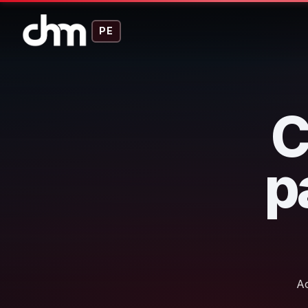
PE
C
p
Ac