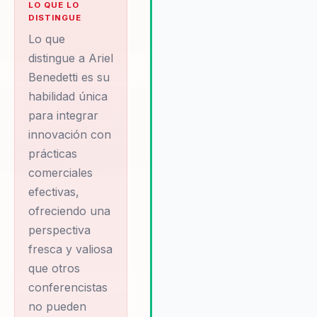
LO QUE LO
duradero de sus intervenciones
DISTINGUE
Ariel es conocido por su habili
Lo que
para conectar con audiencias
distingue a Ariel
diversas y por su enfoque en e
Benedetti es su
desarrollo de habilidades
prácticas, lo que asegura que
habilidad única
cada conferencia sea una
para integrar
experiencia enriquecedora y
innovación con
transformadora.
prácticas
comerciales
efectivas,
ofreciendo una
perspectiva
fresca y valiosa
que otros
conferencistas
no pueden