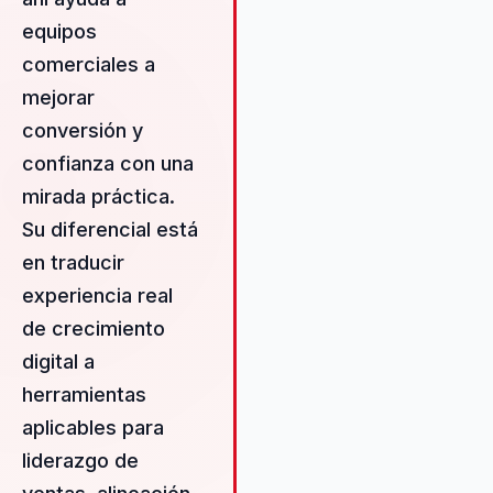
influencia y la confianza comerc
equipos
en contextos competitivos,
aprovechando su vasta
comerciales a
experiencia en ecosistemas
mejorar
digitales y de negocio. Su
conversión y
diferencial radica en su capaci
para conectar la experiencia
confianza con una
directa en ecosistemas
mirada práctica.
comerciales digitales con
Su diferencial está
aplicaciones prácticas para
ventas, liderazgo y aprendizaj
en traducir
corporativo. Al integrar innovac
experiencia real
con prácticas comerciales
de crecimiento
efectivas, Ariel asegura que ca
digital a
intervención no solo motive, si
que también proporcione
herramientas
herramientas prácticas que
aplicables para
generen un impacto tangible y
liderazgo de
duradero en la cultura
organizacional y en el rendimie