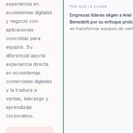
experiencia en
POR QUÉ LO ELIGEN
ecosistemas digitales
Empresas líderes eligen a Ariel
y negocio con
Benedetti por su enfoque pro
en transformar equipos de ven
aplicaciones
en líderes digitales, ofreciendo
concretas para
enfoque único y personalizado
equipos. Su
que se adapta a las necesidad
diferencial aporta
específicas de cada organizaci
Sus conferencias no solo motiv
experiencia directa
sino que proporcionan
en ecosistemas
herramientas prácticas y
comerciales digitales
estrategias innovadoras que
y la traduce a
mejoran la conversión y la
influencia en el mercado. Los
ventas, liderazgo y
testimonios de sus clientes
aprendizaje
reflejan un cambio observable
corporativo.
la cultura organizacional y en el
rendimiento de los equipos,
destacando el impacto positivo