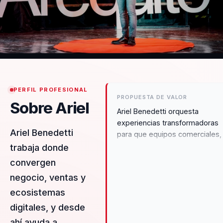
PERFIL PROFESIONAL
PROPUESTA DE VALOR
Sobre Ariel
Ariel Benedetti orquesta
experiencias transformadoras
Ariel Benedetti
para que equipos comerciales,
liderazgo de ventas y
trabaja donde
organizaciones orientadas al
convergen
crecimiento puedan dejar atrás
negocio, ventas y
desalineación y construir un
liderazgo estratégico y cohesiv
ecosistemas
Diseña intervenciones específi
digitales, y desde
para mejorar la conversión, la
ahí ayuda a