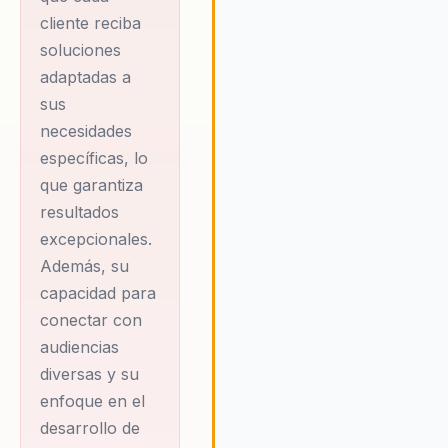
convertirse en líderes de su
cliente reciba
sector. Cree firmemente que c
soluciones
organización tiene el potencial
adaptadas a
sobresalir en el entorno digital
sus
actual si adopta un enfoque
necesidades
estratégico y adaptado a sus
necesidades específicas. Ariel
específicas, lo
compromete a proporcionar la
que garantiza
herramientas y el conocimient
resultados
necesarios para que sus client
excepcionales.
no solo se adapten, sino que
Además, su
también prosperen en el
competitivo mundo digital,
capacidad para
asegurando un impacto positiv
conectar con
duradero en sus operaciones y
audiencias
su cultura organizacional.
diversas y su
enfoque en el
desarrollo de