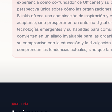
experiencia como co-fundador de Officenet y su pa
entendimiento amplio sobre el futuro tecnológico, un
perspectiva única sobre cómo las organizaciones 
contemporáneo.
Bilinkis ofrece una combinación de inspiración y 
adaptarse, sino prosperar en un entorno digital 
Bilinkis ha sido reconocido con numerosos premios, 
tecnologías emergentes y su habilidad para comu
campo de la Ciencia y la Tecnología' por la Ciudad 
convierten en un aliado invaluable para las org
su compromiso con la educación y la divulgación 
Innovadores'. Estos honores subrayan su influencia e
comprendan las tendencias actuales, sino que tam
liderazgo en el ámbito tecnológico y empresarial.
Las conferencias de Santiago Bilinkis son conocidas 
y el cambio. Temas como 'El Futuro del Trabajo y el 
ofrecen perspectivas enriquecedoras sobre cómo la int
redefiniendo el mundo del emprendimiento y el lidera
conceptos complejos de manera accesible lo convier
GALERÍA
En resumen, Santiago Bilinkis es un visionario que t