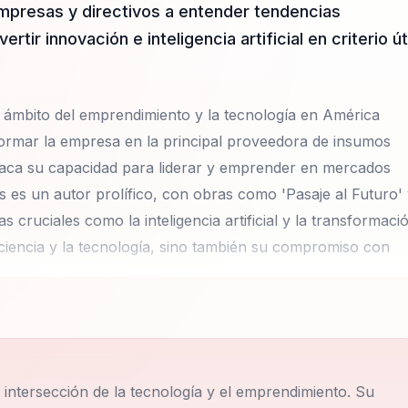
mpresas y directivos a entender tendencias
ir innovación e inteligencia artificial en criterio úti
el ámbito del emprendimiento y la tecnología en América
formar la empresa en la principal proveedora de insumos
staca su capacidad para liderar y emprender en mercados
is es un autor prolífico, con obras como 'Pasaje al Futuro'
 cruciales como la inteligencia artificial y la transformaci
a ciencia y la tecnología, sino también su compromiso con
ente impresionante. Tras ser seleccionado para asistir a
e de su carrera a la divulgación del conocimiento científico,
very Channel y escribiendo columnas en medios de
a intersección de la tecnología y el emprendimiento. Su
ión científica ha sido fundamental para promover un