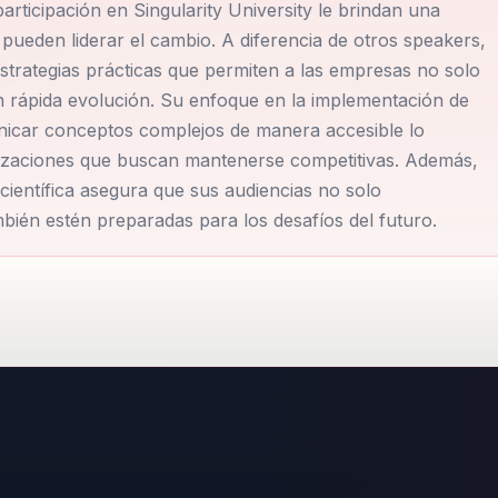
rticipación en Singularity University le brindan una
 tema crucial para el liderazgo y el desarrollo empresarial
pueden liderar el cambio. A diferencia de otros speakers,
estrategias prácticas que permiten a las empresas no solo
en rápida evolución. Su enfoque en la implementación de
incluyendo la distinción como 'Personalidad Destacada en 
nicar conceptos complejos de manera accesible lo
de Buenos Aires y el premio Konex a 'Empresarios
anizaciones que buscan mantenerse competitivas. Además,
científica asegura que sus audiencias no solo
n la transformación digital y su capacidad para inspirar el
bién estén preparadas para los desafíos del futuro.
por su capacidad para inspirar y motivar hacia la innovaci
Trabajo del Futuro' y 'Guía para Sobrevivir al Presente'
eligencia artificial y la transformación digital están
zgo. Su habilidad para conectar con el público y transmitir
te en un orador muy solicitado.
rasciende fronteras, impulsando el emprendimiento y la