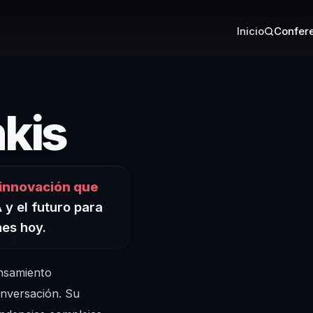
Inicio
Confere
– Conferenc
nkis
 innovación que
IA y el futuro para
es hoy.
ensamiento
onversación. Su