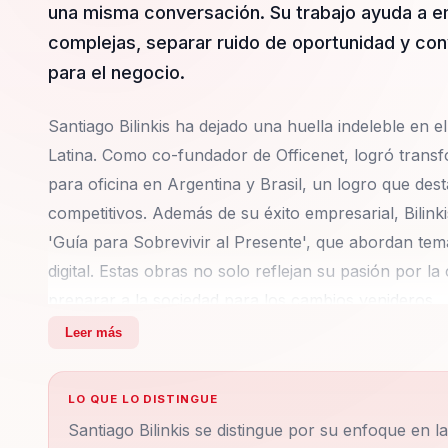
una misma conversación. Su trabajo ayuda a e
complejas, separar ruido de oportunidad y convert
para el negocio.
Santiago Bilinkis ha dejado una huella indeleble en 
Latina. Como co-fundador de Officenet, logró trans
para oficina en Argentina y Brasil, un logro que de
competitivos. Además de su éxito empresarial, Bilink
'Guía para Sobrevivir al Presente', que abordan temas
digital. Estas obras no solo reflejan su pasión por l
preparar a la sociedad para los cambios venideros.
Leer más
Su trayectoria como educador y divulgador es igualm
Singularity University, Bilinkis ha dedicado gran part
LO QUE LO DISTINGUE
participando en documentales como '2111' de Disco
Santiago Bilinkis se distingue por su enfoque en l
renombre. Su enfoque en la educación y la divulgac