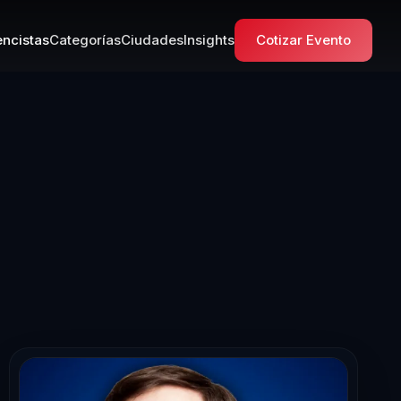
ncistas
Categorías
Ciudades
Insights
Cotizar Evento
ista en Transfo