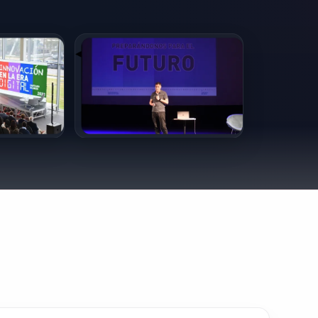
 la tecnología. Su capacidad para inspirar y liderar el cambio
nización que busque estar a la vanguardia del futuro. Su
idad para anticipar tendencias tecnológicas aseguran que s