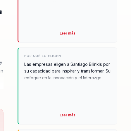
conversación. Hace comprensibles los
grandes cambios y los traduce a
l
decisiones concretas para líderes y
organizaciones.
Leer más
POR QUÉ LO ELIGEN
 y
Las empresas eligen a Santiago Bilinkis por
ón
su capacidad para inspirar y transformar. Su
enfoque en la innovación y el liderazgo
tecnológico proporciona a los líderes
empresariales las herramientas necesarias
para enfrentar los desafíos del futuro.
Testimonios de clientes destacan su
habilidad para motivar a los equipos y
Leer más
alinear a las organizaciones con las
tendencias emergentes, asegurando que