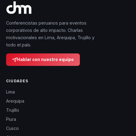
conferencias de
Sergio se refleja en
los numerosos
Conferencistas peruanos para eventos
testimonios de
corporativos de alto impacto. Charlas
motivacionales en Lima, Arequipa, Trujillo y
jóvenes que han
todo el país.
transformado sus
vidas gracias a su
Hablar con nuestro equipo
guía y motivación.
Muchos de ellos han
CIUDADES
iniciado sus propios
Lima
negocios, han
mejorado su
Arequipa
desempeño
Trujillo
académico y han
Piura
adoptado una actitud
Cusco