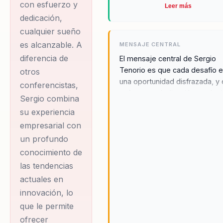
motivacionales han
con esfuerzo y
Leer más
resonado en toda
dedicación,
Latinoamérica, donde
cualquier sueño
es alcanzable. A
comparte su historia
MENSAJE CENTRAL
diferencia de
El mensaje central de Sergio
personal y su
Tenorio es que cada desafío 
otros
filosofía de que cada
una oportunidad disfrazada, y
conferencistas,
obstáculo es una
esfuerzo y dedicación, cualqui
Sergio combina
oportunidad
sueño puede hacerse realidad
su experiencia
visión es inspirar a las nuevas
disfrazada. Las
empresarial con
generaciones a superar
empresas lo
un profundo
obstáculos y alcanzar sus met
contratan no solo
través del emprendimiento y l
conocimiento de
por su capacidad de
innovación. Sergio cree
las tendencias
firmemente que el cambio
inspirar, sino también
actuales en
comienza con una mentalidad
por su habilidad para
innovación, lo
abierta y una disposición para
conectar con las
que le permite
aprender y crecer continuame
audiencias jóvenes,
A través de sus conferencias,
ofrecer