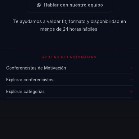
Hablar con nuestro equipo
vez más competitivo
y en constante
Te ayudamos a validar fit, formato y disponibilidad en
evolución. La visión
menos de 24 horas hábiles.
de Sergio es crear
una generación de
líderes
RUTAS RELACIONADAS
emprendedores que
Conferencistas de Motivación
→
no solo busquen el
éxito personal, sino
Explorar conferencistas
→
que también
Explorar categorías
→
contribuyan al
desarrollo sostenible
de sus comunidades.
El impacto de las