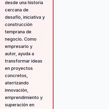
medible a las organizaciones 
desde una historia
buscan inspirar a sus equipos 
cercana de
fomentar una cultura de
desafío, iniciativa y
innovación. Con un estilo diná
y auténtico, Sergio logra que 
construcción
conferencias sean una experie
temprana de
inolvidable que impulsa a la
negocio. Como
acción, proporcionando a los
asistentes las herramientas
empresario y
necesarias para enfrentar
autor, ayuda a
desafíos y convertirlos en
transformar ideas
oportunidades. Su habilidad pa
en proyectos
adaptar su mensaje a diferent
contextos y audiencias asegu
concretos,
que cada presentación sea
aterrizando
relevante y efectiva, ofrecien
innovación,
resultados tangibles y durader
emprendimiento y
superación en