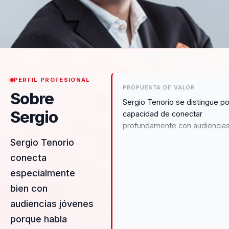
PERFIL PROFESIONAL
PROPUESTA DE VALOR
Sobre
Sergio Tenorio se distingue po
Sergio
capacidad de conectar
profundamente con audiencia
jóvenes, motivándolas a
Sergio Tenorio
transformar sus sueños en
conecta
realidad a través de un enfoq
especialmente
único que combina experienci
personales con estrategias
bien con
prácticas de emprendimiento. 
audiencias jóvenes
compartir su propia historia de
porque habla
superación, Sergio ofrece un v