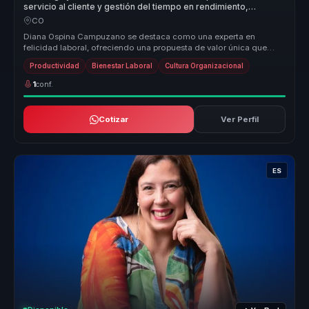
servicio al cliente y gestión del tiempo en rendimiento,
equilibrio y cultura para equipos.
CO
Diana Ospina Campuzano se destaca como una experta en
felicidad laboral, ofreciendo una propuesta de valor única que
transforma culturas ...
Productividad
Bienestar Laboral
Cultura Organizacional
1
conf.
Cotizar
Ver Perfil
ES