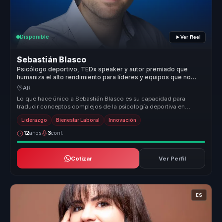
Disponible
Ver Reel
Sebastián Blasco
Psicólogo deportivo, TEDx speaker y autor premiado que
humaniza el alto rendimiento para líderes y equipos que no
quieren quebrarse para rendir.
AR
Lo que hace único a Sebastián Blasco es su capacidad para
traducir conceptos complejos de la psicología deportiva en
herramientas práctic...
Liderazgo
Bienestar Laboral
Innovación
12
años
3
conf.
Cotizar
Ver Perfil
ES