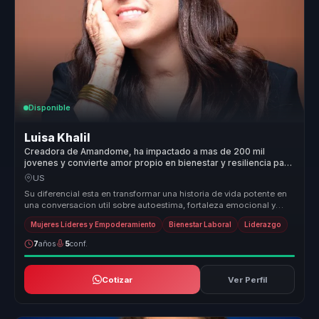
Disponible
Luisa Khalil
Creadora de Amandome, ha impactado a mas de 200 mil
jovenes y convierte amor propio en bienestar y resiliencia para
equipos.
US
Su diferencial esta en transformar una historia de vida potente en
una conversacion util sobre autoestima, fortaleza emocional y
accion. ...
Mujeres Líderes y Empoderamiento
Bienestar Laboral
Liderazgo
7
años
5
conf.
Cotizar
Ver Perfil