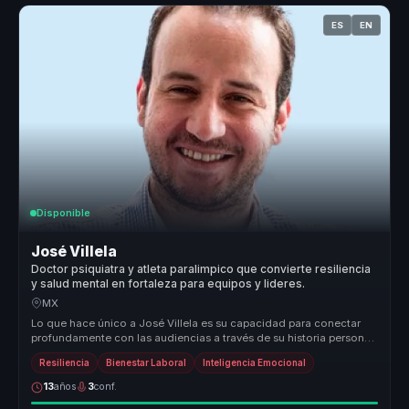
ES
EN
Disponible
José Villela
Doctor psiquiatra y atleta paralimpico que convierte resiliencia
y salud mental en fortaleza para equipos y lideres.
MX
Lo que hace único a José Villela es su capacidad para conectar
profundamente con las audiencias a través de su historia personal
de super...
Resiliencia
Bienestar Laboral
Inteligencia Emocional
13
años
3
conf.