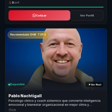
3
conf.
Cotizar
Ver Perfil
Recomendado CHM · TOP 2
Disponible
Ver Reel
Pablo Nachtigall
Psicologo clinico y coach sistemico que convierte inteligencia
emocional y bienestar organizacional en mejor clima y
desempeno para lideres y equipos.
CO