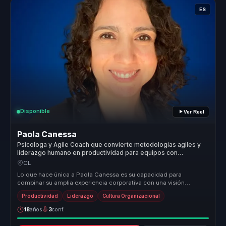
ES
Disponible
Ver Reel
Paola Canessa
Psicologa y Agile Coach que convierte metodologias agiles y
liderazgo humano en productividad para equipos con
seguridad psicologica.
CL
Lo que hace única a Paola Canessa es su capacidad para
combinar su amplia experiencia corporativa con una visión
transformadora del lider...
Productividad
Liderazgo
Cultura Organizacional
18
años
3
conf.