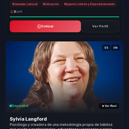
que pr...
Bienestar Laboral
Motivación
Mujeres Líderes y Empoderamiento
3
conf.
Cotizar
Ver Perfil
ES
EN
Disponible
Ver Reel
Sylvia Langford
Psicóloga y creadora de una metodología propia de hábitos