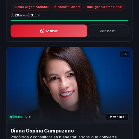
conve...
Cultura Organizacional
Bienestar Laboral
Inteligencia Emocional
20
años
3
conf.
Cotizar
Ver Perfil
ES
Disponible
Ver Reel
Diana Ospina Campuzano
Psicóloga y consultora en bienestar laboral que convierte