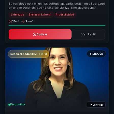
Su fortaleza esta en unir psicologia aplicada, coaching y liderazgo
en una experiencia que no solo sensibiliza, sino que ordena
conversac...
Liderazgo
Bienestar Laboral
Productividad
20
años
3
conf.
Cotizar
Ver Perfil
BILINGÜE
Recomendado CHM · TOP 3
Disponible
Ver Reel