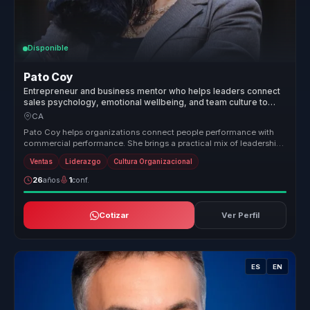
Disponible
Pato Coy
Entrepreneur and business mentor who helps leaders connect
sales psychology, emotional wellbeing, and team culture to
grow with healthier performance.
CA
Pato Coy helps organizations connect people performance with
commercial performance. She brings a practical mix of leadership,
emotional ...
Ventas
Liderazgo
Cultura Organizacional
26
años
1
conf.
Cotizar
Ver Perfil
ES
EN