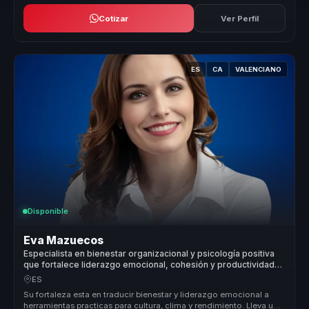
Cotizar
Ver Perfil
ES
CA
VALENCIANO
Disponible
Eva Mazuecos
Especialista en bienestar organizacional y psicología positiva
que fortalece liderazgo emocional, cohesión y productividad
en equipos.
ES
Su fortaleza esta en traducir bienestar y liderazgo emocional a
herramientas practicas para cultura, clima y rendimiento. Lleva una