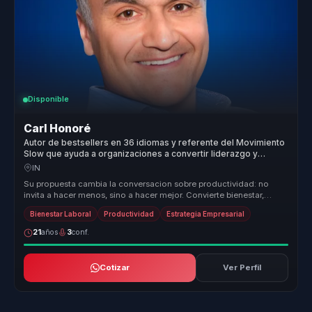
Disponible
Carl Honoré
Autor de bestsellers en 36 idiomas y referente del Movimiento
Slow que ayuda a organizaciones a convertir liderazgo y
bienestar en productividad sostenible.
IN
Su propuesta cambia la conversacion sobre productividad: no
invita a hacer menos, sino a hacer mejor. Convierte bienestar,
tiempo y atenc...
Bienestar Laboral
Productividad
Estrategia Empresarial
21
años
3
conf.
Cotizar
Ver Perfil