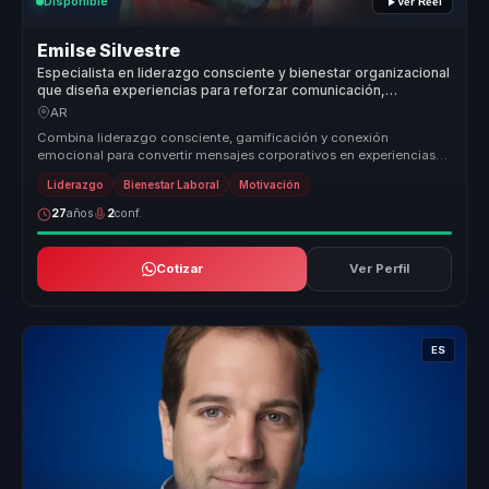
Disponible
Ver Reel
Emilse Silvestre
Especialista en liderazgo consciente y bienestar organizacional
que diseña experiencias para reforzar comunicación,
compromiso y servicio en equipos.
AR
Combina liderazgo consciente, gamificación y conexión
emocional para convertir mensajes corporativos en experiencias
memorables. Su valor...
Liderazgo
Bienestar Laboral
Motivación
27
años
2
conf.
Cotizar
Ver Perfil
ES