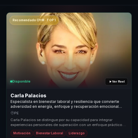
Recomendado CHM · TOP 1
Disponible
Ver Reel
Carla Palacios
Especialista en bienestar laboral y resiliencia que convierte
adversidad en energía, enfoque y recuperación emocional
para equipos.
PE
Carla Palacios se distingue por su capacidad para integrar
experiencias personales de superación con un enfoque práctico
en resiliencia y...
Motivación
Bienestar Laboral
Liderazgo