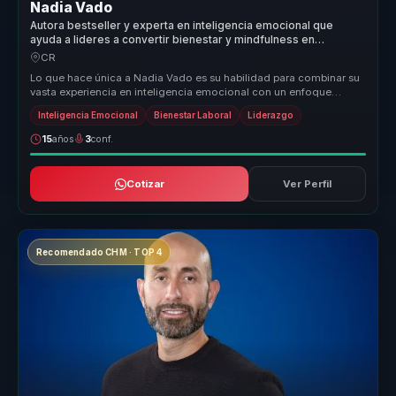
Nadia Vado
Autora bestseller y experta en inteligencia emocional que
ayuda a lideres a convertir bienestar y mindfulness en
productividad y entornos saludables.
CR
Lo que hace única a Nadia Vado es su habilidad para combinar su
vasta experiencia en inteligencia emocional con un enfoque
práctico y apl...
Inteligencia Emocional
Bienestar Laboral
Liderazgo
15
años
3
conf.
Cotizar
Ver Perfil
Recomendado CHM · TOP 4