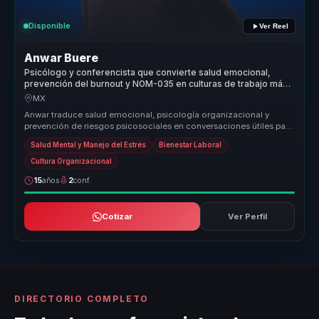
Disponible
Ver Reel
Anwar Buere
Psicólogo y conferencista que convierte salud emocional,
prevención del burnout y NOM-035 en culturas de trabajo más
humanas.
MX
Anwar traduce salud emocional, psicología organizacional y
prevención de riesgos psicosociales en conversaciones útiles para
empresas. Ay...
Salud Mental y Manejo del Estrés
Bienestar Laboral
Cultura Organizacional
15
años
2
conf.
Cotizar
Ver Perfil
DIRECTORIO COMPLETO