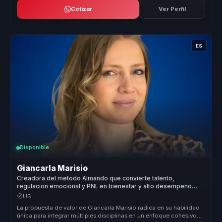
Cotizar
Ver Perfil
ES
Disponible
Giancarla Marisio
Creadora del metodo Almando que convierte talento,
regulacion emocional y PNL en bienestar y alto desempeno
para lideres.
US
La propuesta de valor de Giancarla Marisio radica en su habilidad
única para integrar múltiples disciplinas en un enfoque cohesivo