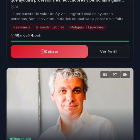
que ayuda a profesionales, educadores y personas a ganar
autodisciplina, bienestar y autonomía.
CL
La propuesta de valor de Sylvia Langford está en ayudar a
personas, familias y comunidades educativas a pasar de la falta de
hábitos y la...
Resiliencia
Bienestar Laboral
Inteligencia Emocional
40
años
4
conf.
Cotizar
Ver Perfil
ES
PT
EN
Disponible