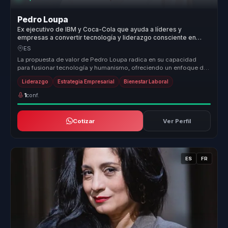
Pedro Loupa
Ex ejecutivo de IBM y Coca-Cola que ayuda a líderes y
empresas a convertir tecnología y liderazgo consciente en
bienestar, compromiso y sostenibilidad.
ES
La propuesta de valor de Pedro Loupa radica en su capacidad
para fusionar tecnología y humanismo, ofreciendo un enfoque de
liderazgo que ...
Liderazgo
Estrategia Empresarial
Bienestar Laboral
1
conf.
Cotizar
Ver Perfil
ES
FR