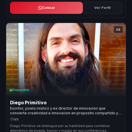
Cotizar
Ver Perfil
ES
Disponible
Diego Primitivo
Escritor, poeta mistico y ex director de innovacion que
convierte creatividad e innovacion en proposito compartido y
cohesion para organizaciones y equipos.
MX
Diego Primitivo se distingue por su habilidad para combinar
elementos de poesía, humor y magia en sus conferencias,