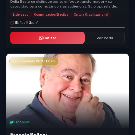
Delia Beato se distingue por su enfoque transformador y su
capacidad para conectar con las audiencias. Su propuesta de
valor radica en su...
Liderazgo
Comunicación Efectiva
Cultura Organizacional
15
años
3
conf.
Cotizar
Ver Perfil
Recomendado CHM · TOP 3
Disponible
Ernesto Belloni