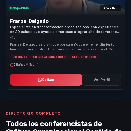
Disponible
Ver Reel
Franzel Delgado
Especialista en transformacion organizacional con experiencia
en 30 paises que ayuda a empresas a lograr alto desempeno
con bienestar y cultura.
VE
Franzel Delgado se distingue por su enfoque en el rendimiento
humano como motor de la transformación organizacional. Su
metodología única...
Liderazgo
Cultura Organizacional
Alto Desempeño
30
años
3
conf.
Cotizar
Ver Perfil
DIRECTORIO COMPLETO
Todos los conferencistas de