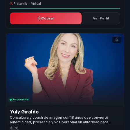
Presencial · Virtual
Cotizar
Ver Perfil
ES
Disponible
Yuly Giraldo
Consultora y coach de imagen con 18 anos que convierte
autenticidad, presencia y voz personal en autoridad para
lideres.
CO