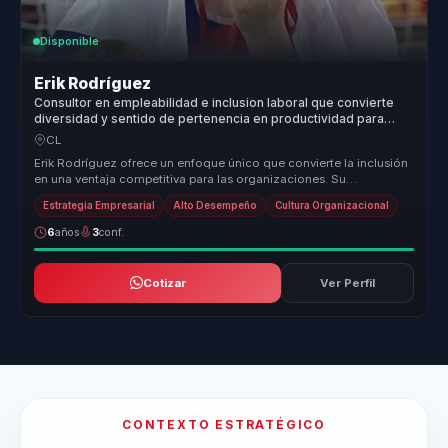
Disponible
Erik Rodríguez
Consultor en empleabilidad e inclusion laboral que convierte
diversidad y sentido de pertenencia en productividad para
lideres y equipos.
CL
Erik Rodríguez ofrece un enfoque único que convierte la inclusión
en una ventaja competitiva para las organizaciones. Su
metodología se c...
Estrategia Empresarial
Alto Desempeño
Cultura Organizacional
6
años
3
conf.
Cotizar
Ver Perfil
CONTEXTO ESTRATÉGICO