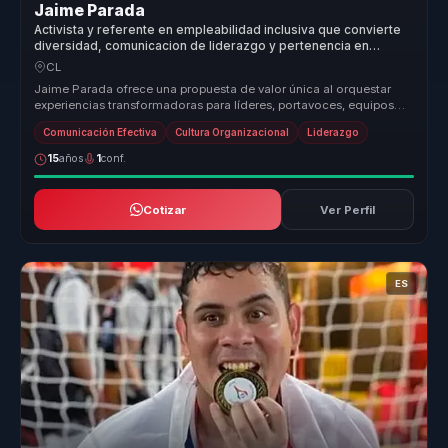
Jaime Parada
Activista y referente en empleabilidad inclusiva que convierte
diversidad, comunicacion de liderazgo y pertenencia en
productividad para equipos.
CL
Jaime Parada ofrece una propuesta de valor única al orquestar
experiencias transformadoras para líderes, portavoces, equipos
comerciales ...
Comunicación Efectiva
Cultura Organizacional
Liderazgo
15
años
1
conf.
Cotizar
Ver Perfil
ES