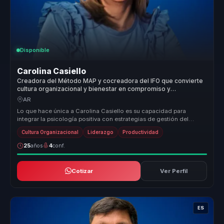
Disponible
Carolina Casiello
Creadora del Método MAP y cocreadora del IFO que convierte
cultura organizacional y bienestar en compromiso y
productividad para empresas.
AR
Lo que hace única a Carolina Casiello es su capacidad para
integrar la psicología positiva con estrategias de gestión del
talento, creand...
Cultura Organizacional
Liderazgo
Productividad
25
años
4
conf.
Cotizar
Ver Perfil
ES