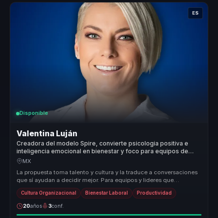
ES
Disponible
Valentina Luján
Creadora del modelo Spire, convierte psicologia positiva e
inteligencia emocional en bienestar y foco para equipos de
trabajo.
MX
La propuesta toma talento y cultura y la traduce a conversaciones
que sí ayudan a decidir mejor. Para equipos y lideres que
necesitan eje...
Cultura Organizacional
Bienestar Laboral
Productividad
20
años
3
conf.