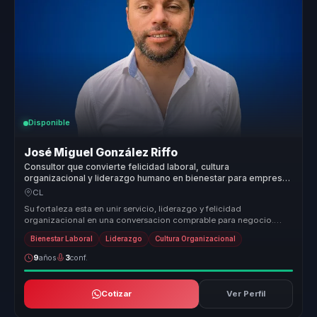
Disponible
José Miguel González Riffo
Consultor que convierte felicidad laboral, cultura
organizacional y liderazgo humano en bienestar para empresas
y equipos.
CL
Su fortaleza esta en unir servicio, liderazgo y felicidad
organizacional en una conversacion comprable para negocio.
Traduce bienestar a ...
Bienestar Laboral
Liderazgo
Cultura Organizacional
9
años
3
conf.
Cotizar
Ver Perfil