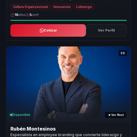
creando experiencias ...
Cultura Organizacional
Innovación
Liderazgo
18
años
5
conf.
Cotizar
Ver Perfil
ES
Disponible
Ver Reel
Rubén Montesinos
Especialista en employee branding que convierte liderazgo y