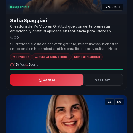
Disponible
Ver Reel
Sofía Spaggiari
Creadora de Yo Vivo en Gratitud que convierte bienestar
emocional y gratitud aplicada en resiliencia para lideres y
equipos.
CO
Su diferencial esta en convertir gratitud, mindfulness y bienestar
emocional en herramientas utiles para liderazgo y cultura. No se
queda...
Motivación
Cultura Organizacional
Bienestar Laboral
15
años
3
conf.
Cotizar
Ver Perfil
ES
EN