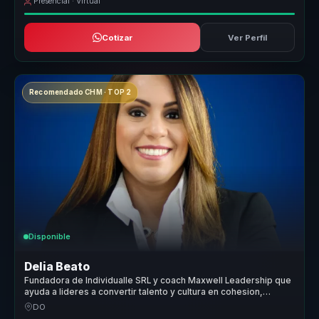
Presencial · Virtual
Cotizar
Ver Perfil
Recomendado CHM · TOP 2
Disponible
Delia Beato
Fundadora de Individualle SRL y coach Maxwell Leadership que
ayuda a lideres a convertir talento y cultura en cohesion,
liderazgo y pertenencia.
DO