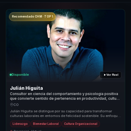
Recomendado CHM · TOP 1
Disponible
Ver Reel
Julián Higuita
Consultor en ciencia del comportamiento y psicologia positiva
que convierte sentido de pertenencia en productividad, cultura
y cohesión para equipos.
CO
Julián Higuita se distingue por su capacidad para transformar
culturas laborales en entornos de felicidad sostenible. Su enfoque
único co...
Liderazgo
Bienestar Laboral
Cultura Organizacional