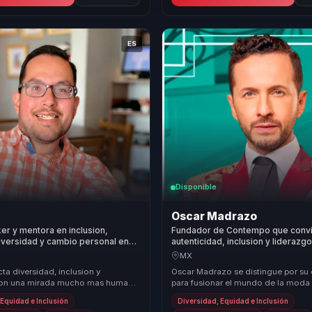
ES
Disponible
Oscar Madrazo
r y mentora en inclusion,
Fundador de Contempo que convi
iversidad y cambio personal en
autenticidad, inclusion y lideraz
ra lideres, equipos y
cohesion y culturas mas valientes
MX
nes.
empresas y equipos.
ta diversidad, inclusion y
Oscar Madrazo se distingue por su
 con una mirada mucho mas humana
para fusionar el mundo de la moda 
ra organizacional, ayudando a que
desarrollo personal, ofreciendo un
 Equidad e Inclusión
Diversidad, Equidad e Inclusión
de val...