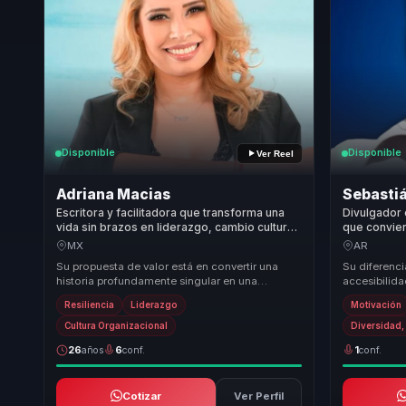
Disponible
Disponible
Ver Reel
Adriana Macias
Sebasti
Escritora y facilitadora que transforma una
Divulgador 
vida sin brazos en liderazgo, cambio cultural
que convier
y fuerza frente a límites reales.
participaci
MX
AR
organizacio
Su propuesta de valor está en convertir una
Su diferenci
historia profundamente singular en una
accesibilid
intervención útil para organizaciones. Adriana
conversacion
Resiliencia
Liderazgo
Motivación
traduce...
superacion..
Cultura Organizacional
Diversidad,
26
años
6
conf.
1
conf.
Cotizar
Ver Perfil