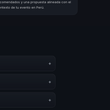
comendados y una propuesta alineada con el
ntexto de tu evento en Perú.
+
experiencias sobre este tema en
amientas aplicables para la
+
programas de desarrollo, eventos
mática.
+
ión del evento. En CHM Perú