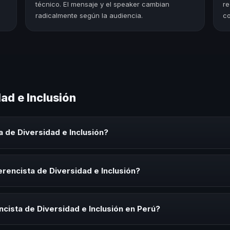
técnico. El mensaje y el speaker cambian
re
radicalmente según la audiencia.
co
ad e Inclusión
 de Diversidad e Inclusión?
e Inclusión es un experto que comparte conocimiento, estrategias y 
es y seminarios. Su objetivo es generar reflexión, inspiración y herr
rencista de Diversidad e Inclusión?
sta de Diversidad e Inclusión para kick-offs, convenciones anuales, 
nización necesita impulsar un cambio cultural relacionado con esta te
cista de Diversidad e Inclusión en Perú?
rayectoria del speaker, la modalidad (presencial o virtual) y la durac