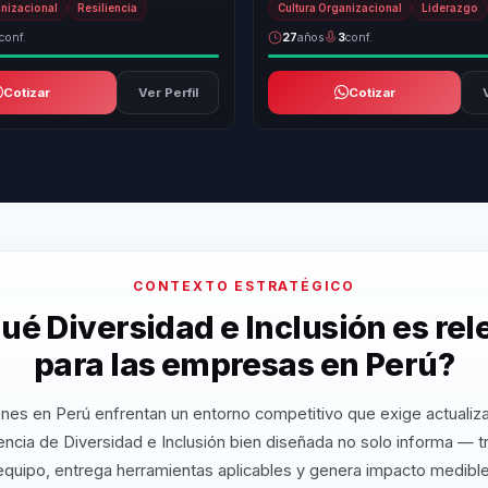
anizacional
Resiliencia
Cultura Organizacional
Liderazgo
conf.
27
años
3
conf.
Cotizar
Ver Perfil
Cotizar
CONTEXTO ESTRATÉGICO
ué Diversidad e Inclusión es re
para las empresas en Perú?
nes en Perú enfrentan un entorno competitivo que exige actualiz
ncia de Diversidad e Inclusión bien diseñada no solo informa — t
equipo, entrega herramientas aplicables y genera impacto medible