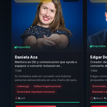
Disponible
Disponible
Daniela Aza
Edgar D
Mentora en DEI y comunicacion que ayuda a
Creador de
equipos a convertir inclusion en
convierte d
participacion, respeto y cultura
en cohesion
AR
MX
organizacional.
trabajo.
Su fortaleza está en convertir una historia
Edgar convie
personal extraordinaria en una charla útil para
propuesta m
cultura, inclusión y cambio de mirada. No hab...
empresas qu
Liderazgo
Cultura Organizacional
Diversidad,
conversacio
Diversidad, Equidad e Inclusión
Bienestar L
3
conf.
3
años
1
c