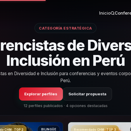
Inicio
Confere
CATEGORÍA ESTRATÉGICA
rencistas de Divers
Inclusión en Perú
stas en Diversidad e Inclusión para conferencias y eventos corpo
Perú.
Explorar perfiles
Solicitar propuesta
12 perfiles publicados · 4 opciones destacadas
BILINGÜE
o CHM · TOP 2
Recomendado CHM · TOP 3