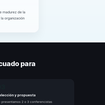
de madurez de la
 la organización
cuado para
03
elección y propuesta
 presentamos 2 o 3 conferencistas