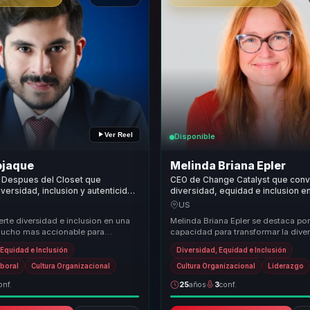
Ver Reel
Disponible
ojaque
Melinda Briana Epler
 Despues del Closet que
CEO de Change Catalyst que conv
iversidad, inclusion y autenticidad
diversidad, equidad e inclusion e
 para lideres y equipos de
y pertenencia para empresas y e
US
rte diversidad e inclusion en una
Melinda Briana Epler se destaca por
ucho mas accionable para
capacidad para transformar la dive
e buscan pertenencia real,
motor de innovación dentro de las
 Equidad e Inclusión
Diversidad, Equidad e Inclusión
nes ma...
organizaciones. S...
aboral
Cultura Organizacional
Cultura Organizacional
Liderazgo
onf.
25
años
3
conf.