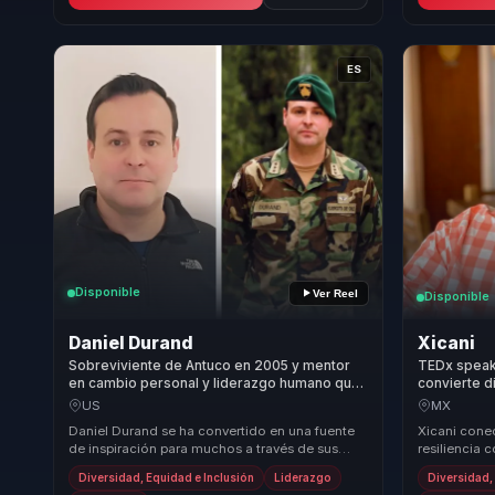
ES
Disponible
Ver Reel
Disponible
Daniel Durand
Xicani
Sobreviviente de Antuco en 2005 y mentor
TEDx speake
en cambio personal y liderazgo humano que
convierte d
construye cohesion para lideres y equipos.
cohesion pa
US
MX
organizacio
Daniel Durand se ha convertido en una fuente
Xicani conec
de inspiración para muchos a través de sus
resiliencia
charlas motivacionales. Su testimonio sobre la
sobre cultu
Diversidad, Equidad e Inclusión
Liderazgo
Diversidad,
tr...
las empre...