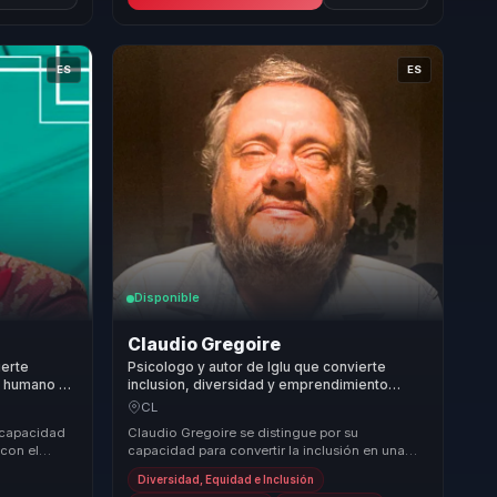
ES
ES
Disponible
Claudio Gregoire
erte
Psicologo y autor de Iglu que convierte
go humano en
inclusion, diversidad y emprendimiento
 para
social en cohesion para lideres y
CL
organizaciones.
 capacidad
Claudio Gregoire se distingue por su
con el
capacidad para convertir la inclusión en una
a propuesta
ventaja competitiva real y tangible para las
Diversidad, Equidad e Inclusión
organizaci...