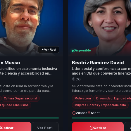
Ver Reel
Disponible
án Musso
Beatriz Ramírez David
científico en astronomía inclusiva
Lider social y conferencista con 
te ciencia y accesibilidad en
anos en DEI que convierte lidera
ón e innovación para
femenino e inclusion en cohesion
CO
nes.
organizaciones.
al esta en usar la astronomia y la
Su diferencial esta en conectar incl
ad como punto de partida para
liderazgo femenino y cambio socia
es utiles sobre inclusion,
mirada util para organizaciones. Co
Cultura Organizacional
Motivación
Diversidad, Equidad e I
.
discur...
 Equidad e Inclusión
Mujeres Líderes y Empoderamiento
20
años
5
conf.
Cotizar
Ver Perfil
Cotizar