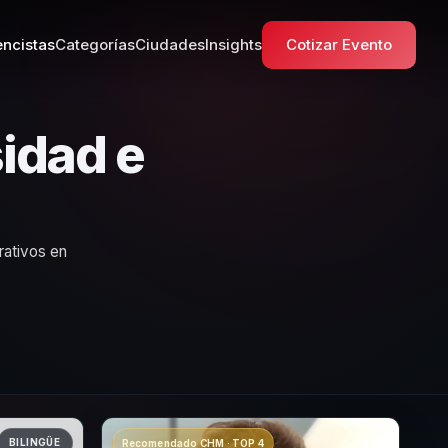
ncistas
Categorías
Ciudades
Insights
Cotizar Evento
idad e
rativos en
BILINGÜE
Recomendado CHM · TOP 4