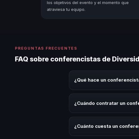
los objetivos del evento y el momento que
atraviesa tu equipo.
PREGUNTAS FRECUENTES
FAQ sobre conferencistas de Diversid
¿Qué hace un conferencista
Un conferencista de Diversidad 
eventos corporativos, convencion
¿Cuándo contratar un confe
audiencia.
Es ideal contratar un conferenci
de integración o cuando tu orga
¿Cuánto cuesta un conferen
Los honorarios varían según la t