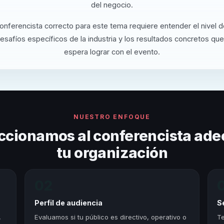
del negocio.
conferencista correcto para este tema requiere entender el nivel 
desafíos específicos de la industria y los resultados concretos que
espera lograr con el evento.
NUESTRO ENFOQUE
ccionamos al conferencista ade
tu organización
02
Perfil de audiencia
S
,
Evaluamos si tu público es directivo, operativo o
Te