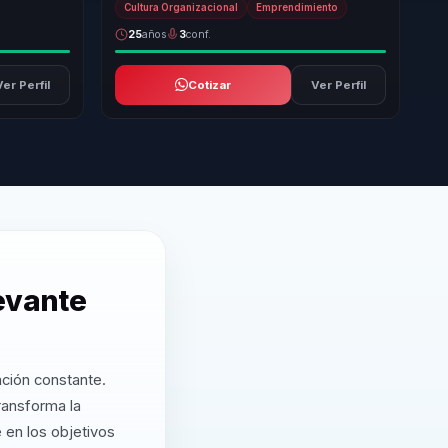
Cultura Organizacional
Emprendimiento
25
años
3
conf.
Ver Perfil
Cotizar
Ver Perfil
levante
ación constante.
ransforma la
 en los objetivos