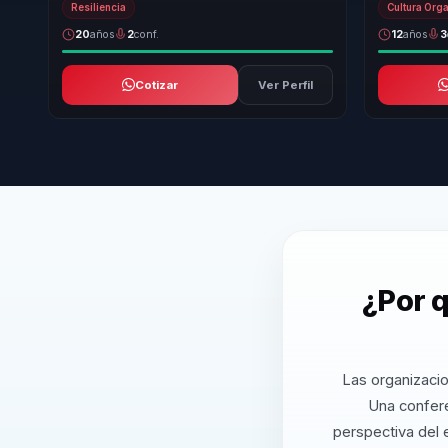
Resiliencia
Cultura Org
20
años
2
conf.
12
años
3
Cotizar
Ver Perfil
¿Por q
Las organizacio
Una confere
perspectiva del 