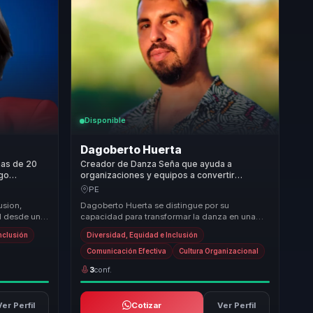
Disponible
Dagoberto Huerta
mas de 20
Creador de Danza Seña que ayuda a
zgo
organizaciones y equipos a convertir
 para
diversidad e inclusión en comunicación,
PE
cultura inclusiva y cohesión.
usion,
Dagoberto Huerta se distingue por su
l desde una
capacidad para transformar la danza en una
nvierte
poderosa herramienta de inclusión y expresión
nclusión
Diversidad, Equidad e Inclusión
cultural. S...
Comunicación Efectiva
Cultura Organizacional
3
conf.
Ver Perfil
Cotizar
Ver Perfil