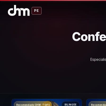
PE
Confe
Especiali
BILINGÜE
Recomendado CHM · TOP 1
Recomendad