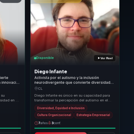
Disponible
Ver Reel
Diego Infante
ierte
Activista por el autismo y la inclusión
n innovacion
neurodivergente que convierte diversidad
quipos.
en cultura inclusiva para líderes y empresas.
CL
 su
Diego Infante es único en su capacidad para
rsidad en un
transformar la percepción del autismo en el
entorno laboral. A través de sus charlas, ofrece
Diversidad, Equidad e Inclusión
...
Cultura Organizacional
Estrategia Empresarial
7
años
3
conf.