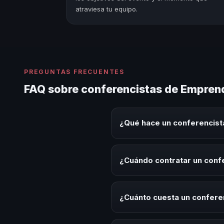
atraviesa tu equipo.
PREGUNTAS FRECUENTES
FAQ sobre conferencistas de Empren
¿Qué hace un conferencis
Un conferencista de Emprendimi
experiencias sobre este tema en
¿Cuándo contratar un con
herramientas aplicables para la 
Es ideal contratar un conferenc
programas de desarrollo, evento
¿Cuánto cuesta un confer
temática.
Los honorarios varían según la t