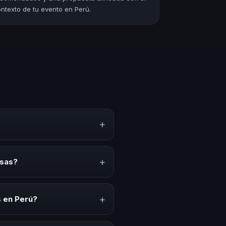
ntexto de tu evento en Perú.
+
cimiento, estrategias y
erar reflexión, inspiración y
+
esas?
, convenciones anuales,
io cultural relacionado con esta
+
 en Perú?
ión del evento. En CHM Perú