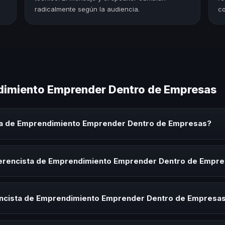
radicalmente según la audiencia.
co
dimiento Emprender Dentro de Empresas
ta de Emprendimiento Emprender Dentro de Empresas?
ento Emprender Dentro de Empresas es un experto que comparte cono
 eventos corporativos, convenciones y seminarios. Su objetivo es gen
ferencista de Emprendimiento Emprender Dentro de Empr
audiencia.
ista de Emprendimiento Emprender Dentro de Empresas para kick-offs
s de integración o cuando tu organización necesita impulsar un camb
encista de Emprendimiento Emprender Dentro de Empresas
rayectoria del speaker, la modalidad (presencial o virtual) y la durac