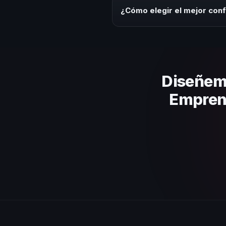
ofrecemos asesoría estratégica
¿Cómo elegir el mejor co
Evalúa su experiencia real en el
el contenido a tu contexto orga
Diseñem
Emprend