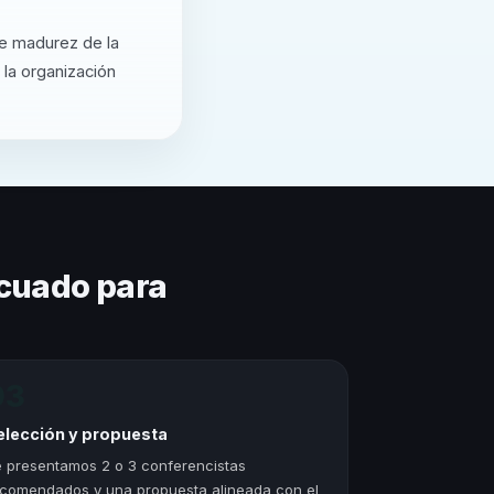
de madurez de la
 la organización
cuado para
03
elección y propuesta
 presentamos 2 o 3 conferencistas
comendados y una propuesta alineada con el