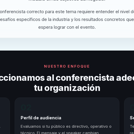
conferencista correcto para este tema requiere entender el nivel 
desafíos específicos de la industria y los resultados concretos que
espera lograr con el evento.
NUESTRO ENFOQUE
ccionamos al conferencista ade
tu organización
02
Perfil de audiencia
S
,
Evaluamos si tu público es directivo, operativo o
Te
técnico. El mensaje y el speaker cambian
re