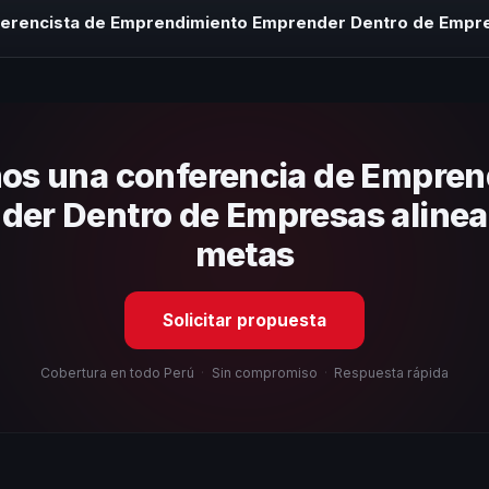
 sin costo y una propuesta en menos de 24 horas adaptada a tu presu
nferencista de Emprendimiento Emprender Dentro de Empr
 tema, su estilo de comunicación, casos de éxito con audiencias simi
nizacional. En CHM Perú te ayudamos con una selección estratégica b
os una conferencia de Empren
er Dentro de Empresas alinea
metas
Solicitar propuesta
Cobertura en todo Perú
·
Sin compromiso
·
Respuesta rápida