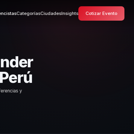
ncistas
Categorías
Ciudades
Insights
Cotizar Evento
nder
 Perú
erencias y