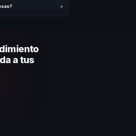
puesto.
+
esas?
lares y su capacidad de adaptar
asada en estos criterios.
dimiento
da a tus