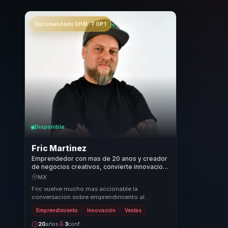
Recomendado CHM · TOP 1
Disponible
Fric Martinez
Emprendedor con mas de 20 anos y creador
de negocios creativos, convierte innovacion
en ejecucion para lideres empresariales.
MX
Fric vuelve mucho mas accionable la
conversacion sobre emprendimiento al
conectar ideas, ejecucion y crecimiento con
Emprendimiento
Innovación
Ventas
decisiones claras de...
20
años
3
conf.