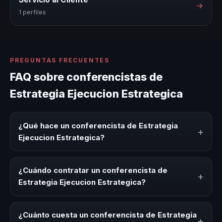
→
1 perfiles
PREGUNTAS FRECUENTES
FAQ sobre conferencistas de
Estrategia Ejecucion Estrategica
¿Qué hace un conferencista de Estrategia
+
Ejecucion Estrategica?
Un conferencista de Estrategia Ejecucion Estrategica es
un experto que comparte conocimiento, estrategias y
¿Cuándo contratar un conferencista de
+
experiencias sobre este tema en eventos corporativos,
Estrategia Ejecucion Estrategica?
convenciones y seminarios. Su objetivo es generar
reflexión, inspiración y herramientas aplicables para la
Es ideal contratar un conferencista de Estrategia
audiencia.
Ejecucion Estrategica para kick-offs, convenciones
¿Cuánto cuesta un conferencista de Estrategia
+
anuales, programas de desarrollo, eventos de integración