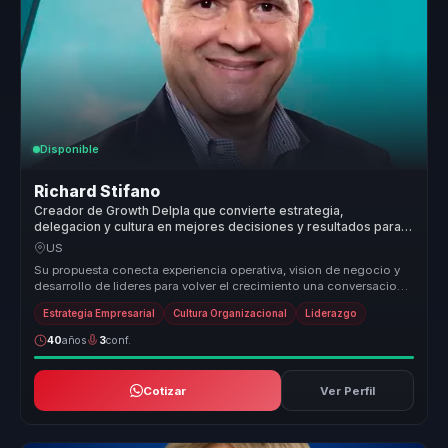
Disponible
Richard Stifano
Creador de Growth Delpla que convierte estrategia,
delegacion y cultura en mejores decisiones y resultados para
empresas familiares.
US
Su propuesta conecta experiencia operativa, vision de negocio y
desarrollo de lideres para volver el crecimiento una conversacion
mas est...
Estrategia Empresarial
Cultura Organizacional
Liderazgo
40
años
3
conf.
Cotizar
Ver Perfil