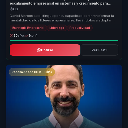
escalamiento empresarial en sistemas y crecimiento para
lideres y empresas.
US
Daniel Marcos se distingue por su capacidad para transformar la
mentalidad de los líderes empresariales, llevándolos a adoptar
una visión...
Estrategia Empresarial
Liderazgo
Productividad
30
años
3
conf.
Cotizar
Ver Perfil
Recomendado CHM · TOP 4