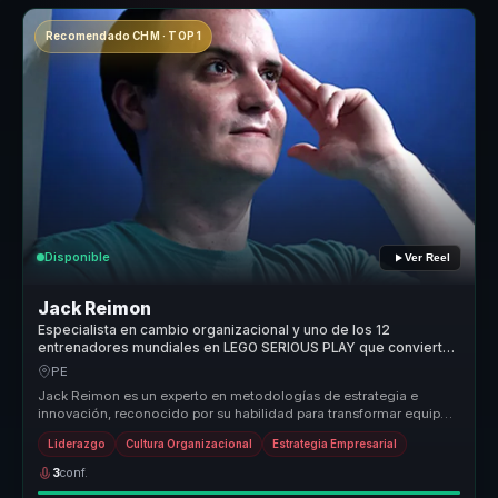
Recomendado CHM · TOP 1
Disponible
Ver Reel
Jack Reimon
Especialista en cambio organizacional y uno de los 12
entrenadores mundiales en LEGO SERIOUS PLAY que convierte
estrategia en mejores decisiones para equipos.
PE
Jack Reimon es un experto en metodologías de estrategia e
innovación, reconocido por su habilidad para transformar equipos
en líderes est...
Liderazgo
Cultura Organizacional
Estrategia Empresarial
3
conf.