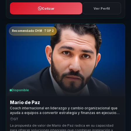
Cotizar
Ver Perfil
Recomendado CHM · TOP 2
Disponible
Mario de Paz
Coach internacional en liderazgo y cambio organizacional que
ayuda a equipos a convertir estrategia y finanzas en ejecucion,
foco y crecimiento.
GT
La propuesta de valor de Mario de Paz radica en su capacidad
para ofrecer soluciones integrales que combinan inspiración y