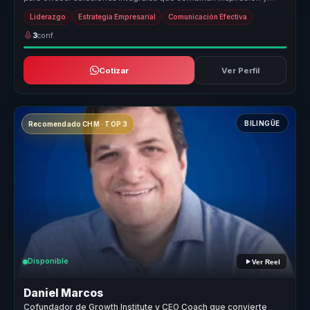
acción. Su enf...
Liderazgo
Estrategia Empresarial
Comunicación Efectiva
3
conf.
Cotizar
Ver Perfil
BILINGÜE
Recomendado CHM · TOP 3
Disponible
Ver Reel
Daniel Marcos
Cofundador de Growth Institute y CEO Coach que convierte