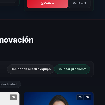
Cotizar
Ver Perfil
nnovación
Hablar con nuestro equipo
Solicitar propuesta
oductividad
EN
ES
EN