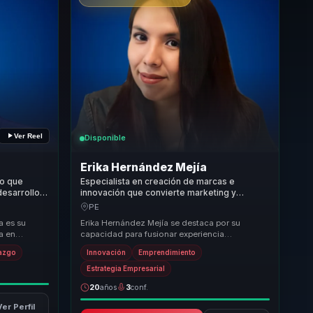
Ver Reel
Disponible
Erika Hernández Mejía
io que
Especialista en creación de marcas e
desarrollo
innovación que convierte marketing y
ito e
liderazgo en posicionamiento, crecimiento y
PE
es.
relevancia para empresas.
a es su
Erika Hernández Mejía se destaca por su
a en
capacidad para fusionar experiencia
tes a aplicar
empresarial con metodologías actualizadas y
razgo
Innovación
Emprendimiento
storytelling insp...
Estrategia Empresarial
20
años
3
conf.
Ver Perfil