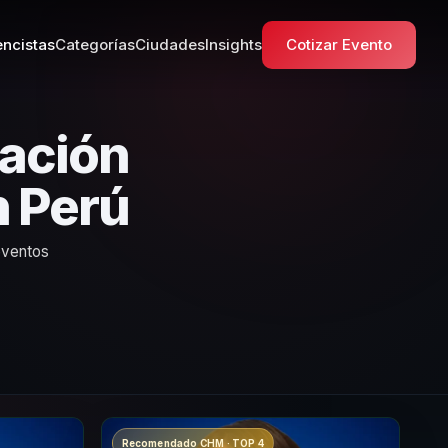
ncistas
Categorías
Ciudades
Insights
Cotizar Evento
vación
n Perú
eventos
Recomendado CHM · TOP 4