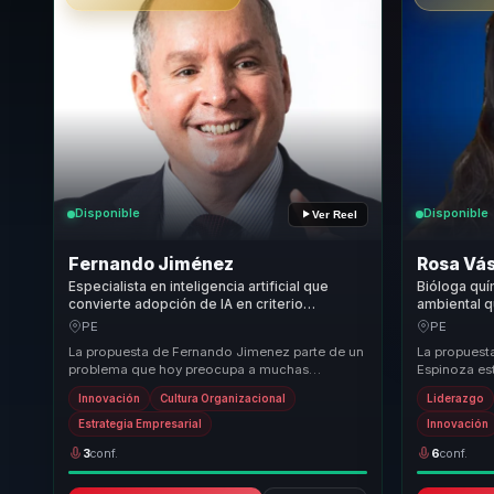
Disponible
Disponible
Ver Reel
Fernando Jiménez
Rosa Vá
Especialista en inteligencia artificial que
Bióloga quí
convierte adopción de IA en criterio
ambiental q
ejecutivo, cambio cultural e innovación
en resilien
PE
PE
aplicada para empresas.
organizacio
La propuesta de Fernando Jimenez parte de un
La propuest
problema que hoy preocupa a muchas
Espinoza est
organizaciones: como adoptar inteligencia
organizacio
Innovación
Cultura Organizacional
Liderazgo
artificial sin ...
superficial c
Estrategia Empresarial
Innovación
3
conf.
6
conf.