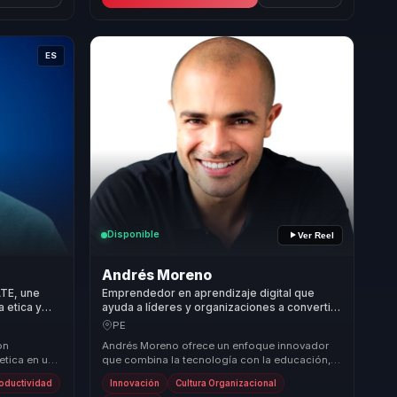
ES
Disponible
Ver Reel
Andrés Moreno
TE, une
Emprendedor en aprendizaje digital que
a etica y
ayuda a líderes y organizaciones a convertir
 bienestar.
innovación tecnológica en cultura de
PE
innovación, talento y crecimiento.
on
Andrés Moreno ofrece un enfoque innovador
etica en una
que combina la tecnología con la educación,
 actual.
permitiendo a las organizaciones transformar
oductividad
Innovación
Cultura Organizacional
sus mo...