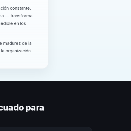
ación constante.
rma — transforma
edible en los
de madurez de la
 la organización
cuado para