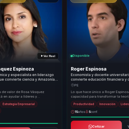
Disponible
Ver Reel
squez Espinoza
Roger Espinosa
mica y especialista en liderazgo
Economista y docente universitar
ue convierte ciencia y Amazonía
convierte educación financiera y 
cia y decisiones sostenibles para
humano en productividad, propós
PE
nes.
impacto social para organizacion
a de valor de Rosa Vásquez
Lo que hace único a Roger Espinos
á en ayudar a líderes y
capacidad para transformar la teorí
nes a pasar de una relación
práctica, motivando a los participan
Estrategia Empresarial
Productividad
Innovación
Lide
on la soste...
lo apr...
15
años
5
conf.
Cotizar