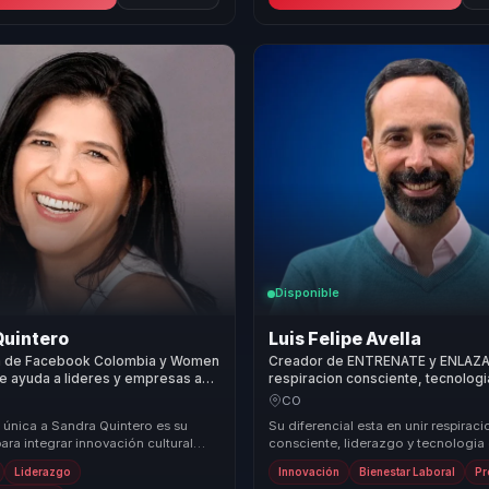
Disponible
Quintero
Luis Felipe Avella
va de Facebook Colombia y Women
Creador de ENTRENATE y ENLAZA
e ayuda a lideres y empresas a
respiracion consciente, tecnologi
nnovacion cultural en crecimiento,
liderazgo para equipos con foco y
CO
 transformacion.
 única a Sandra Quintero es su
Su diferencial esta en unir respiraci
ra integrar innovación cultural
consciente, liderazgo y tecnologia 
go femenino, ofreciendo un
conversacion poco comun pero muy
Liderazgo
Innovación
Bienestar Laboral
Pr
n...
Conviert...