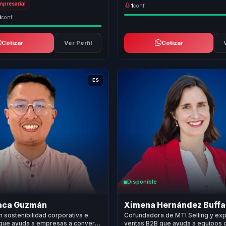
Empresarial
1
conf.
3
conf.
Cotizar
Ver Perfil
Cotizar
ES
Disponible
aca Guzmán
Ximena Hernández Buffa
n sostenibilidad corporativa e
Cofundadora de MTI Selling y exp
que ayuda a empresas a convertir
ventas B2B que ayuda a equipos 