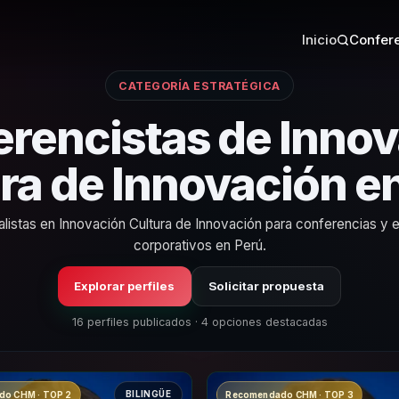
Inicio
Confere
CATEGORÍA ESTRATÉGICA
rencistas de Inno
ra de Innovación e
alistas en Innovación Cultura de Innovación para conferencias y 
corporativos en Perú.
Explorar perfiles
Solicitar propuesta
16 perfiles publicados · 4 opciones destacadas
BILINGÜE
o CHM · TOP 2
Recomendado CHM · TOP 3