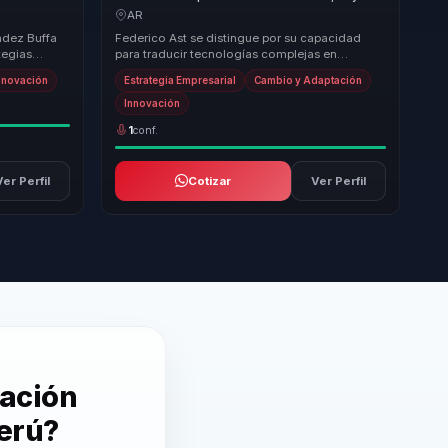
en
arbitraje digital en mejores decisiones para
AR
líderes.
ndez Buffa
Federico Ast se distingue por su capacidad
tegias
para traducir tecnologías complejas en
ue humano
soluciones prácticas que las organizaciones
nnovación
Estrategia Empresarial
Cambio y Adaptación
pueden impl...
Innovación
1
conf.
Ver Perfil
Cotizar
Ver Perfil
vación
Perú?