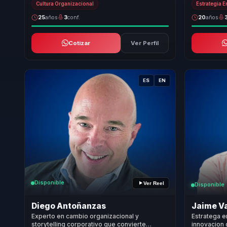
Cultura Organizacional
Estrategia 
25
años
3
conf.
20
años
Cotizar
Ver Perfil
ES
EN
Disponible
Ver Reel
Disponible
Diego Antoñanzas
Jaime V
Experto en cambio organizacional y
Estratega e
storytelling corporativo que convierte
innovacion 