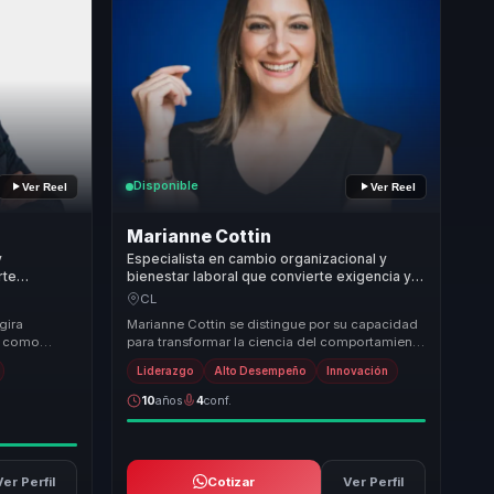
Disponible
Ver Reel
Ver Reel
Marianne Cottin
y
Especialista en cambio organizacional y
rte
bienestar laboral que convierte exigencia y
a aplicable
cultura de innovación en productividad para
CL
rse.
líderes y equipos.
gira
Marianne Cottin se distingue por su capacidad
de como
para transformar la ciencia del comportamiento
var de forma
en resultados tangibles para las organizacio...
Liderazgo
Alto Desempeño
Innovación
10
años
4
conf.
Ver Perfil
Cotizar
Ver Perfil