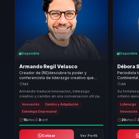
Disponible
Disponible
Armando Regil Velasco
Débora S
Creador de (RE)descubre tu poder y
Periodista 
conferencista de liderazgo creativo que
Continental
convierte innovacion disruptiva en accion
criterio ej
MX
AR
para organizaciones y equipos.
líderes.
Armando traduce innovacion, liderazgo
Su fortaleza
creativo y cambio en una conversacion util para
criterio eje
organizaciones que quieren preparar mejor a
inteligencia 
Innovación
Cambio y Adaptación
Liderazgo
sus equ...
con p...
Estrategia Empresarial
Innovación
15
años
3
conf.
20
años
Cotizar
Ver Perfil