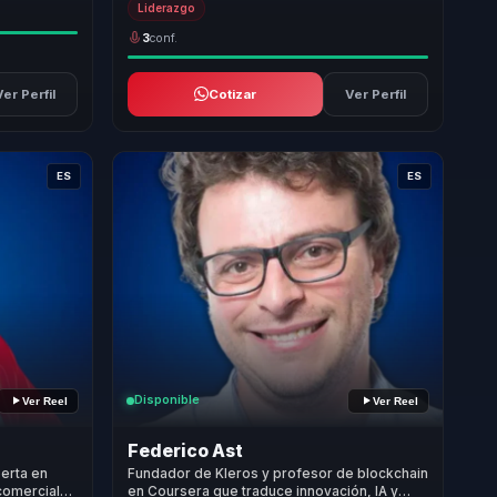
Liderazgo
3
conf.
Ver Perfil
Cotizar
Ver Perfil
ES
ES
Disponible
Ver Reel
Ver Reel
Federico Ast
erta en
Fundador de Kleros y profesor de blockchain
comerciales
en Coursera que traduce innovación, IA y