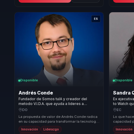
ES
Disponible
Disponible
Andrés Conde
Sandra 
Fundador de Somos tuIA y creador del
Ex ejecuti
metodo V.I.D.A. que ayuda a lideres a
to Watch qu
convertir IA generativa en innovacion, criterio
convertir i
DO
EC
y adopcion responsable.
liderazgo y
La propuesta de valor de Andrés Conde radica
Lo que hace
en su capacidad para transformar la tecnología
capacidad pa
en un aliado estratégico para el crecimiento ...
con lideraz
Innovación
Liderazgo
Innovación
enfoque que 