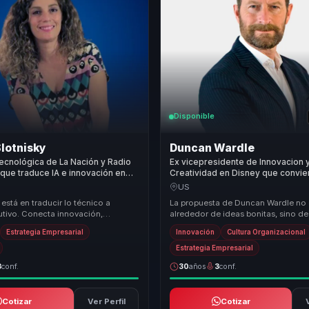
Disponible
lotnisky
Duncan Wardle
tecnológica de La Nación y Radio
Ex vicepresidente de Innovacion 
 que traduce IA e innovación en
Creatividad en Disney que convie
ecutivo y mejores decisiones para
creatividad e innovacion en cultur
US
para lideres que deben reinventa
 está en traducir lo técnico a
La propuesta de Duncan Wardle no 
cutivo. Conecta innovación,
alrededor de ideas bonitas, sino 
artificial y transformación digital
construir culturas capaces de inno
Estrategia Empresarial
Innovación
Cultura Organizacional
sostenida. ...
Estrategia Empresarial
3
conf.
30
años
3
conf.
Cotizar
Ver Perfil
Cotizar