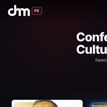
PE
Confe
Cultu
Especi
Recomendado CHM · TOP 1
Recomendad