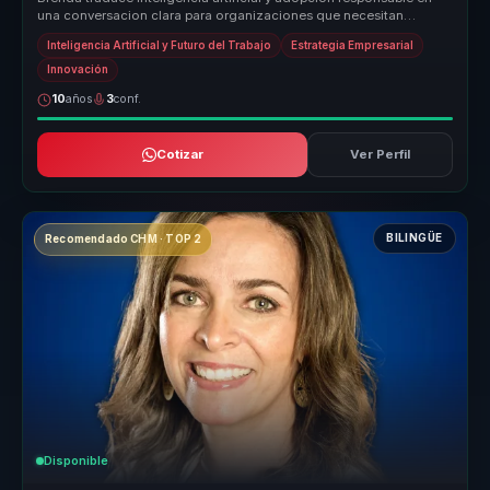
una conversacion clara para organizaciones que necesitan
criterio, etica...
Inteligencia Artificial y Futuro del Trabajo
Estrategia Empresarial
Innovación
10
años
3
conf.
Cotizar
Ver Perfil
BILINGÜE
Recomendado CHM · TOP 2
Disponible