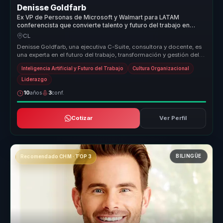
Denisse Goldfarb
Ex VP de Personas de Microsoft y Walmart para LATAM
conferencista que convierte talento y futuro del trabajo en
claridad para empresas.
CL
Denisse Goldfarb, una ejecutiva C-Suite, consultora y docente, es
una experta en el futuro del trabajo, transformación y gestión del
tale...
Inteligencia Artificial y Futuro del Trabajo
Cultura Organizacional
Liderazgo
10
años
3
conf.
Cotizar
Ver Perfil
BILINGÜE
Recomendado CHM · TOP 3