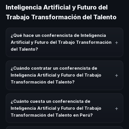
Inteligencia Artificial y Futuro del
Trabajo Transformación del Talento
¿Qué hace un conferencista de Inteligencia
+
Artificial y Futuro del Trabajo Transformación
del Talento?
Un conferencista de Inteligencia Artificial y Futuro del
Trabajo Transformación del Talento es un experto que
¿Cuándo contratar un conferencista de
comparte conocimiento, estrategias y experiencias sobre
+
Inteligencia Artificial y Futuro del Trabajo
este tema en eventos corporativos, convenciones y
Transformación del Talento?
seminarios. Su objetivo es generar reflexión, inspiración y
herramientas aplicables para la audiencia.
Es ideal contratar un conferencista de Inteligencia
Artificial y Futuro del Trabajo Transformación del Talento
¿Cuánto cuesta un conferencista de
para kick-offs, convenciones anuales, programas de
+
Inteligencia Artificial y Futuro del Trabajo
desarrollo, eventos de integración o cuando tu
Transformación del Talento en Perú?
organización necesita impulsar un cambio cultural
relacionado con esta temática.
Los honorarios varían según la trayectoria del speaker, la