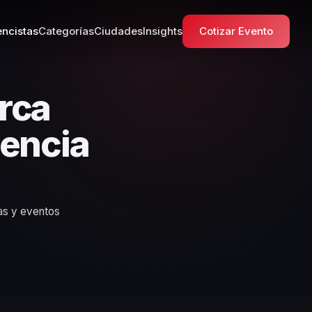
ncistas
Categorías
Ciudades
Insights
Cotizar Evento
rca
sencia
ias y eventos