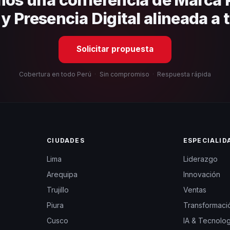
y Presencia Digital alineada a
Solicitar propuesta
Cobertura en todo Perú
·
Sin compromiso
·
Respuesta rápida
CIUDADES
ESPECIALID
Lima
Liderazgo
Arequipa
Innovación
Trujillo
Ventas
Piura
Transformació
Cusco
IA & Tecnolog