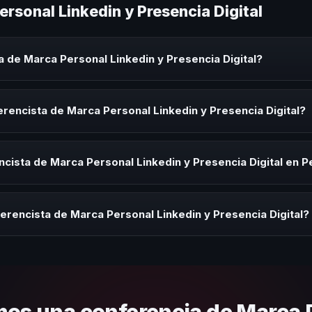
rsonal Linkedin y Presencia Digital
 de Marca Personal Linkedin y Presencia Digital?
nal Linkedin y Presencia Digital es un experto que comparte conocim
 eventos corporativos, convenciones y seminarios. Su objetivo es gen
rencista de Marca Personal Linkedin y Presencia Digital?
audiencia.
ista de Marca Personal Linkedin y Presencia Digital para kick-offs, c
ración o cuando tu organización necesita impulsar un cambio cultural 
cista de Marca Personal Linkedin y Presencia Digital en P
rayectoria del speaker, la modalidad (presencial o virtual) y la durac
 sin costo y una propuesta en menos de 24 horas adaptada a tu presu
erencista de Marca Personal Linkedin y Presencia Digital?
 tema, su estilo de comunicación, casos de éxito con audiencias simi
nizacional. En CHM Perú te ayudamos con una selección estratégica b
os una conferencia de Marca 