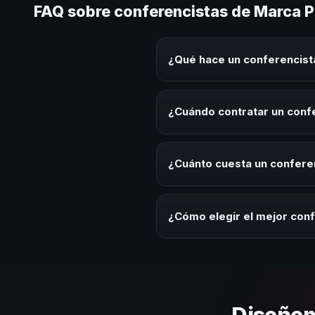
FAQ sobre conferencistas de Marca Pe
¿Qué hace un conferencista
Un conferencista de Marca Perso
experiencias sobre este tema en
¿Cuándo contratar un confe
herramientas aplicables para la 
Es ideal contratar un conferenc
de desarrollo, eventos de integ
¿Cuánto cuesta un conferen
Los honorarios varían según la t
ofrecemos asesoría estratégica
¿Cómo elegir el mejor conf
Evalúa su experiencia real en el
el contenido a tu contexto orga
Diseñem