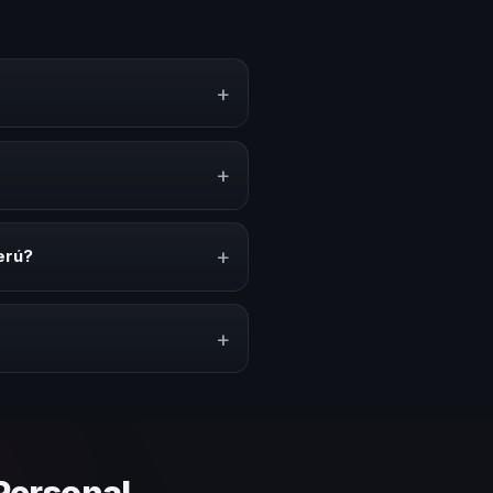
+
iento, estrategias y
erar reflexión, inspiración y
+
onvenciones anuales, programas
relacionado con esta temática.
+
erú?
ión del evento. En CHM Perú
puesto.
+
lares y su capacidad de adaptar
asada en estos criterios.
Personal