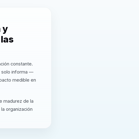
 y
 las
ación constante.
o solo informa —
mpacto medible en
de madurez de la
 la organización