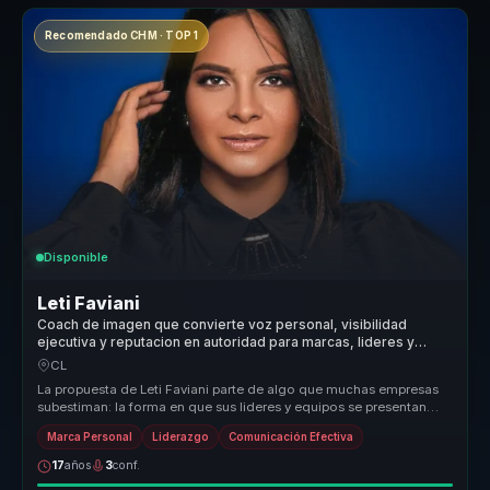
Recomendado CHM · TOP 1
Disponible
Leti Faviani
Coach de imagen que convierte voz personal, visibilidad
ejecutiva y reputacion en autoridad para marcas, lideres y
voceros.
CL
La propuesta de Leti Faviani parte de algo que muchas empresas
subestiman: la forma en que sus lideres y equipos se presentan
tambien com...
Marca Personal
Liderazgo
Comunicación Efectiva
17
años
3
conf.