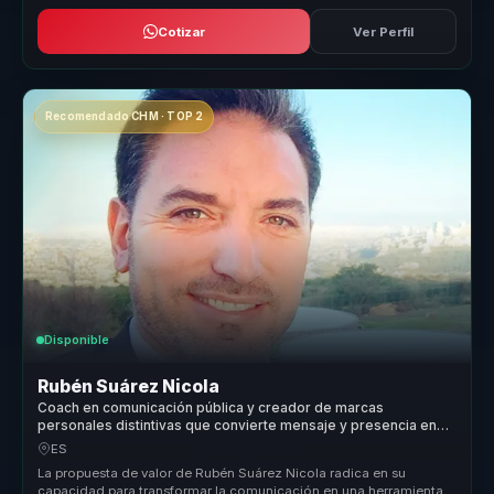
Cotizar
Ver Perfil
Recomendado CHM · TOP 2
Disponible
Rubén Suárez Nicola
Coach en comunicación pública y creador de marcas
personales distintivas que convierte mensaje y presencia en
autoridad para líderes y portavoces.
ES
La propuesta de valor de Rubén Suárez Nicola radica en su
capacidad para transformar la comunicación en una herramienta