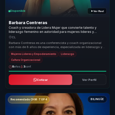
Disponible
Ver Reel
Barbara Contreras
Coach y creadora de Lidera Mujer que convierte talento y
liderazgo femenino en autoridad para mujeres lideres y
equipos.
CL
Barbara Contreras es una conferencista y coach organizacional
con más de 8 años de experiencia, especializada en liderazgo y
empoderamien...
Mujeres Líderes y Empoderamiento
Liderazgo
Cultura Organizacional
8
años
3
conf.
Cotizar
Ver Perfil
BILINGÜE
Recomendado CHM · TOP 4