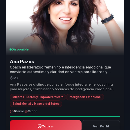
Disponible
Ana Pazos
Coach en liderazgo femenino e inteligencia emocional que
convierte autoestima y claridad en ventaja para lideres y
equipos.
MX
Ana Pazos se distingue por su enfoque integral en el coaching
para mujeres, combinando técnicas de inteligencia emocional,
mindfulness y ...
Mujeres Líderes y Empoderamiento
Inteligencia Emocional
Salud Mental y Manejo del Estrés
16
años
3
conf.
Cotizar
Ver Perfil