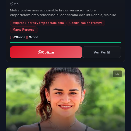
globales.
MX
Melva vuelve mas accionable la conversacion sobre
empoderamiento femenino al conectarla con influencia, visibilidad
y capacidad real de d...
Mujeres Líderes y Empoderamiento
Comunicación Efectiva
Marca Personal
20
años
9
conf.
Cotizar
Ver Perfil
ES