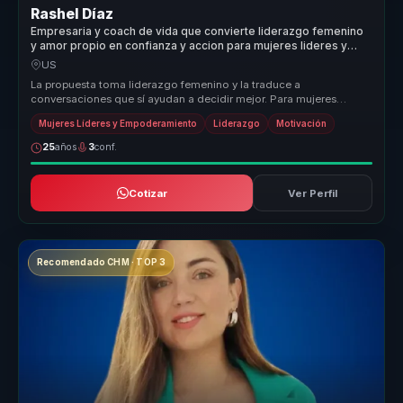
Rashel Díaz
Empresaria y coach de vida que convierte liderazgo femenino
y amor propio en confianza y accion para mujeres lideres y
equipos.
US
La propuesta toma liderazgo femenino y la traduce a
conversaciones que sí ayudan a decidir mejor. Para mujeres
lideres, redes empresarial...
Mujeres Líderes y Empoderamiento
Liderazgo
Motivación
25
años
3
conf.
Cotizar
Ver Perfil
Recomendado CHM · TOP 3