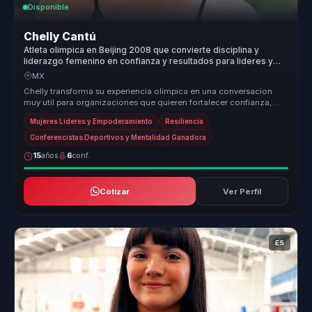
Disponible
Chelly Cantú
Atleta olimpica en Beijing 2008 que convierte disciplina y
liderazgo femenino en confianza y resultados para lideres y
equipos.
MX
Chelly transforma su experiencia olimpica en una conversacion
muy util para organizaciones que quieren fortalecer confianza,
disciplina y...
Mujeres Líderes y Empoderamiento
Resiliencia
Conferencistas Deportivos y Mentalidad Ganadora
15
años
6
conf.
Cotizar
Ver Perfil
ES