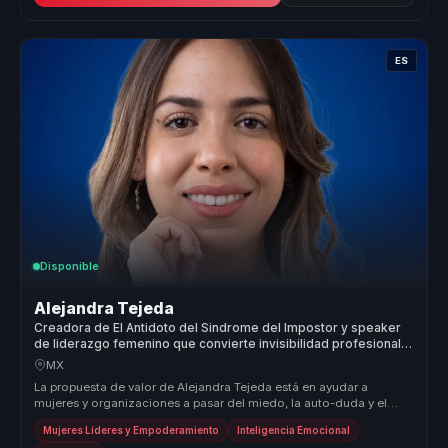
ES
Disponible
Alejandra Tejeda
Creadora de El Antidoto del Sindrome del Impostor y speaker
de liderazgo femenino que convierte invisibilidad profesional
en autoridad para mujeres lideres.
MX
La propuesta de valor de Alejandra Tejeda está en ayudar a
mujeres y organizaciones a pasar del miedo, la auto-duda y el
auto sabotaje a ...
Mujeres Líderes y Empoderamiento
Inteligencia Emocional