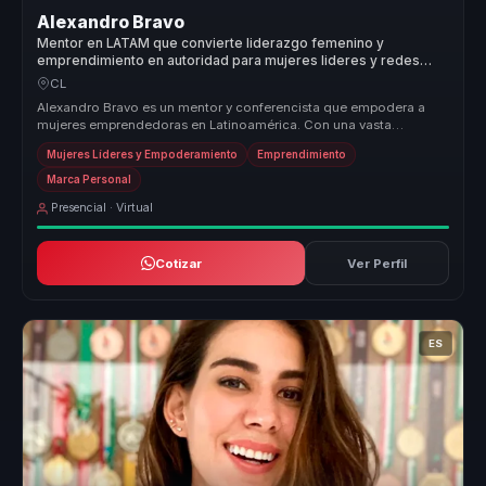
Alexandro Bravo
Mentor en LATAM que convierte liderazgo femenino y
emprendimiento en autoridad para mujeres lideres y redes
empresariales.
CL
Alexandro Bravo es un mentor y conferencista que empodera a
mujeres emprendedoras en Latinoamérica. Con una vasta
experiencia y formación...
Mujeres Líderes y Empoderamiento
Emprendimiento
Marca Personal
Presencial · Virtual
Cotizar
Ver Perfil
ES