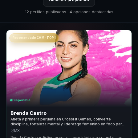
12 perfiles publicados · 4 opciones destacadas
Recomendado CHM · TOP 1
Disponible
Brenda Castro
Atleta y primera peruana en CrossFit Games, convierte
disciplina, fortaleza mental y liderazgo femenino en foco para
equipos.
MX
Brenda Castro se distingue por su capacidad para conectar con