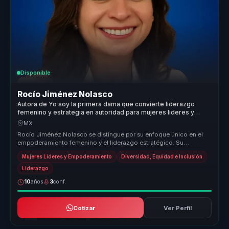
Disponible
Rocío Jiménez Nolasco
Autora de Yo soy la primera dama que convierte liderazgo
femenino y estrategia en autoridad para mujeres lideres y
organizaciones.
MX
Rocío Jiménez Nolasco se distingue por su enfoque único en el
empoderamiento femenino y el liderazgo estratégico. Su
capacidad para trans...
Mujeres Líderes y Empoderamiento
Diversidad, Equidad e Inclusión
Liderazgo
10
años
3
conf.
Cotizar
Ver Perfil