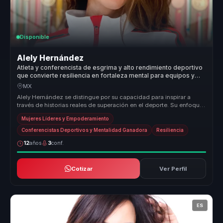
Disponible
Alely Hernández
Atleta y conferencista de esgrima y alto rendimiento deportivo
que convierte resiliencia en fortaleza mental para equipos y
lideres.
MX
Alely Hernández se distingue por su capacidad para inspirar a
través de historias reales de superación en el deporte. Su enfoque
en el em...
Mujeres Líderes y Empoderamiento
Conferencistas Deportivos y Mentalidad Ganadora
Resiliencia
12
años
3
conf.
Cotizar
Ver Perfil
ES