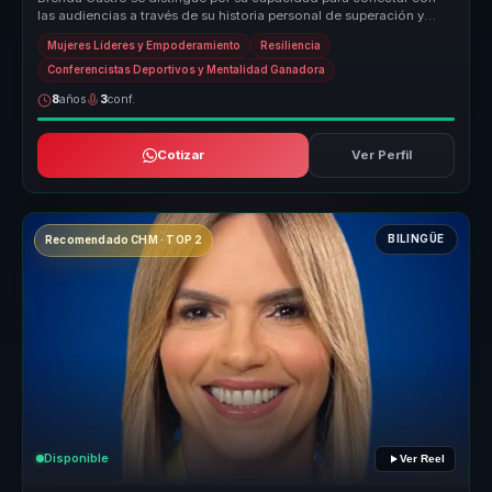
las audiencias a través de su historia personal de superación y
éxito en el...
Mujeres Líderes y Empoderamiento
Resiliencia
Conferencistas Deportivos y Mentalidad Ganadora
8
años
3
conf.
Cotizar
Ver Perfil
BILINGÜE
Recomendado CHM · TOP 2
Disponible
Ver Reel