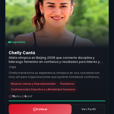
Disponible
Chelly Cantú
Atleta olimpica en Beijing 2008 que convierte disciplina y
liderazgo femenino en confianza y resultados para lideres y
equipos.
MX
Chelly transforma su experiencia olimpica en una conversacion
muy util para organizaciones que quieren fortalecer confianza,
disciplina y...
Mujeres Líderes y Empoderamiento
Resiliencia
Conferencistas Deportivos y Mentalidad Ganadora
15
años
6
conf.
Cotizar
Ver Perfil