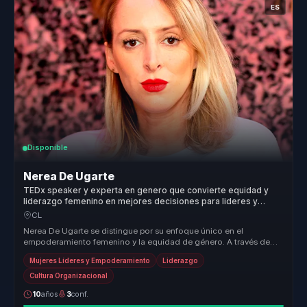
ES
Disponible
Nerea De Ugarte
TEDx speaker y experta en genero que convierte equidad y
liderazgo femenino en mejores decisiones para lideres y
organizaciones.
CL
Nerea De Ugarte se distingue por su enfoque único en el
empoderamiento femenino y la equidad de género. A través de
sus conferencias, ofr...
Mujeres Líderes y Empoderamiento
Liderazgo
Cultura Organizacional
10
años
3
conf.