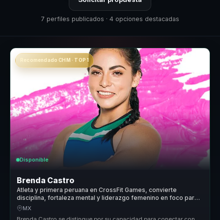
7 perfiles publicados · 4 opciones destacadas
Recomendado CHM · TOP 1
Disponible
Brenda Castro
Atleta y primera peruana en CrossFit Games, convierte
disciplina, fortaleza mental y liderazgo femenino en foco para
equipos.
MX
Brenda Castro se distingue por su capacidad para conectar con