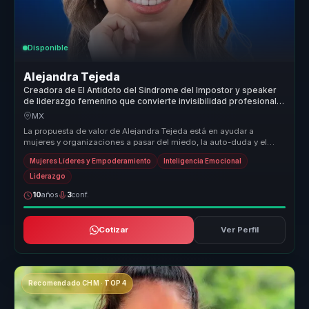
Disponible
Alejandra Tejeda
Creadora de El Antidoto del Sindrome del Impostor y speaker
de liderazgo femenino que convierte invisibilidad profesional
en autoridad para mujeres lideres.
MX
La propuesta de valor de Alejandra Tejeda está en ayudar a
mujeres y organizaciones a pasar del miedo, la auto-duda y el
auto sabotaje a ...
Mujeres Líderes y Empoderamiento
Inteligencia Emocional
Liderazgo
10
años
3
conf.
Cotizar
Ver Perfil
Recomendado CHM · TOP 4