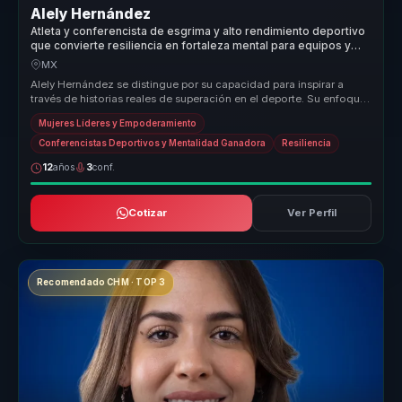
Alely Hernández
Atleta y conferencista de esgrima y alto rendimiento deportivo
que convierte resiliencia en fortaleza mental para equipos y
lideres.
MX
Alely Hernández se distingue por su capacidad para inspirar a
través de historias reales de superación en el deporte. Su enfoque
en el em...
Mujeres Líderes y Empoderamiento
Conferencistas Deportivos y Mentalidad Ganadora
Resiliencia
12
años
3
conf.
Cotizar
Ver Perfil
Recomendado CHM · TOP 3