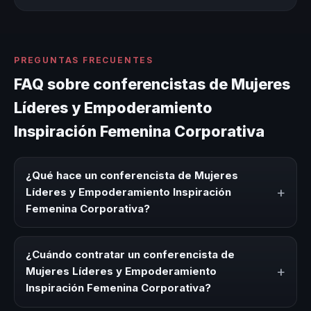
PREGUNTAS FRECUENTES
FAQ sobre conferencistas de Mujeres
Líderes y Empoderamiento
Inspiración Femenina Corporativa
¿Qué hace un conferencista de Mujeres
+
Líderes y Empoderamiento Inspiración
Femenina Corporativa?
Un conferencista de Mujeres Líderes y Empoderamiento
Inspiración Femenina Corporativa es un experto que
¿Cuándo contratar un conferencista de
comparte conocimiento, estrategias y experiencias sobre
+
Mujeres Líderes y Empoderamiento
este tema en eventos corporativos, convenciones y
Inspiración Femenina Corporativa?
seminarios. Su objetivo es generar reflexión, inspiración y
herramientas aplicables para la audiencia.