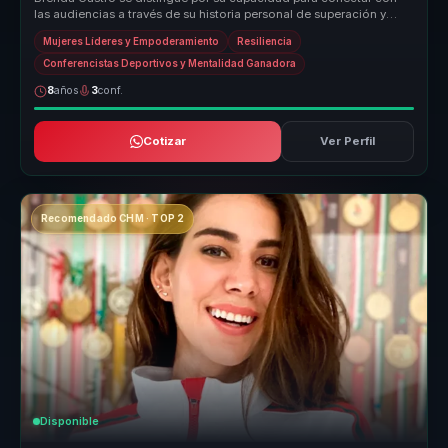
las audiencias a través de su historia personal de superación y
éxito en el...
Mujeres Líderes y Empoderamiento
Resiliencia
Conferencistas Deportivos y Mentalidad Ganadora
8
años
3
conf.
Cotizar
Ver Perfil
Recomendado CHM · TOP 2
Disponible