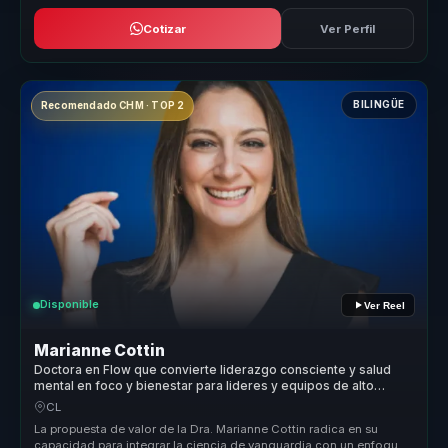
Cotizar
Ver Perfil
BILINGÜE
Recomendado CHM · TOP 2
Disponible
Ver Reel
Marianne Cottin
Doctora en Flow que convierte liderazgo consciente y salud
mental en foco y bienestar para lideres y equipos de alto
desempeno.
CL
La propuesta de valor de la Dra. Marianne Cottin radica en su
capacidad para integrar la ciencia de vanguardia con un enfoque