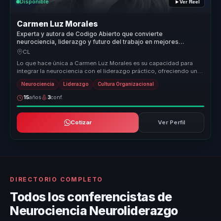
Disponible
Ver Reel
Carmen Luz Morales
Experta y autora de Codigo Abierto que convierte
neurociencia, liderazgo y futuro del trabajo en mejores
decisiones para empresas.
CL
Lo que hace única a Carmen Luz Morales es su capacidad para
integrar la neurociencia con el liderazgo práctico, ofreciendo un
enfoque tra...
Neurociencia
Liderazgo
Cultura Organizacional
15
años
3
conf.
Cotizar
Ver Perfil
DIRECTORIO COMPLETO
Todos los conferencistas de
Neurociencia Neuroliderazgo