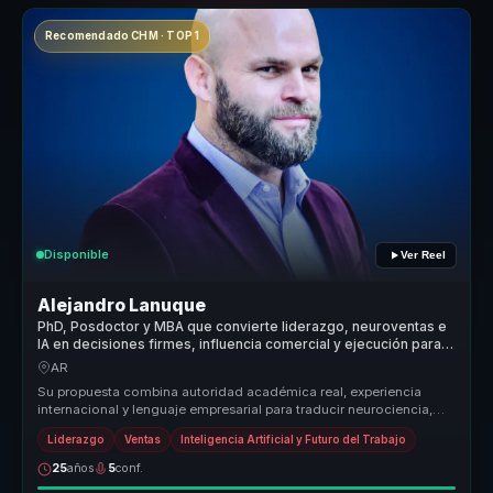
Recomendado CHM · TOP 1
Disponible
Ver Reel
Alejandro Lanuque
PhD, Posdoctor y MBA que convierte liderazgo, neuroventas e
IA en decisiones firmes, influencia comercial y ejecución para
líderes y equipos
AR
Su propuesta combina autoridad académica real, experiencia
internacional y lenguaje empresarial para traducir neurociencia,
power skills ...
Liderazgo
Ventas
Inteligencia Artificial y Futuro del Trabajo
25
años
5
conf.