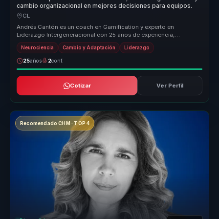
cambio organizacional en mejores decisiones para equipos.
CL
Andrés Cantón es un coach en Gamification y experto en
Liderazgo Intergeneracional con 25 años de experiencia,
habiendo asesorado a más d...
Neurociencia
Cambio y Adaptación
Liderazgo
25
años
2
conf.
Cotizar
Ver Perfil
Recomendado CHM · TOP 4