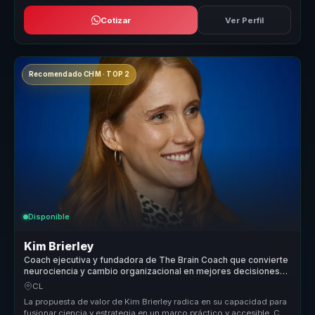
Cotizar
Ver Perfil
Recomendado CHM · TOP 2
Disponible
Kim Brierley
Coach ejecutiva y fundadora de The Brain Coach que convierte
neurociencia y cambio organizacional en mejores decisiones
para lideres.
CL
La propuesta de valor de Kim Brierley radica en su capacidad para
fusionar ciencia y estrategia en un marco práctico y accesible. Con