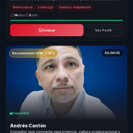
for...
Neurociencia
Liderazgo
Cambio y Adaptación
14
años
3
conf.
Cotizar
Ver Perfil
BILINGÜE
Recomendado CHM · TOP 3
Disponible
Andrés Cantón
Consultor que convierte neurociencia, cultura organizacional y