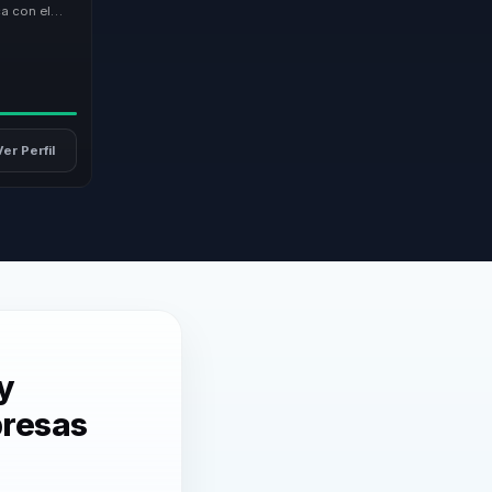
ca con el
o una
Ver Perfil
y
presas