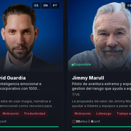
ES
EN
PT
E
Disponible
vid Guardia
Jimmy Marull
inteligencia emocional e
Piloto de aventura extrema y exp
 corporativo con 1000
gestion del riesgo que ayuda a e
nes en 12 paises que ayuda a
convertir presion e incertidumbre
VE
quipos a generar recordacion y
resiliencia y accion.
 esta en usar magia, narrativa e
La propuesta de valor de Jimmy Mar
a emocional como recursos para
ayudar a líderes y equipos a pasar d
rsaciones que normalmente se
incertidumbre paralizante a una fo
Motivación
Productividad
Motivación
Liderazgo
Trabajo 
valiente...
conf.
30
años
6
conf.