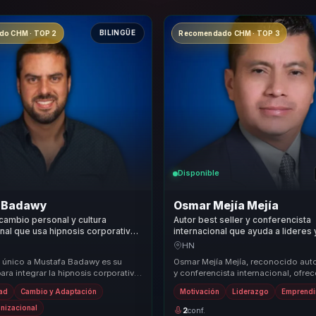
BILINGÜE
o CHM · TOP 2
Recomendado CHM · TOP 3
Disponible
 Badawy
Osmar Mejía Mejía
cambio personal y cultura
Autor best seller y conferencista
nal que usa hipnosis corporativa
internacional que ayuda a lideres 
co y resultados a lideres y
emprendedores a convertir adve
HN
resiliencia, accion y mentalidad
 único a Mustafa Badawy es su
Osmar Mejía Mejía, reconocido autor
emprendedora.
ra integrar la hipnosis corporativa
y conferencista internacional, ofre
rollo personal, ofreciendo un
propuesta de valor única al inspirar 
dad
Cambio y Adaptación
Motivación
Liderazgo
Emprendi
anizacional
2
conf.