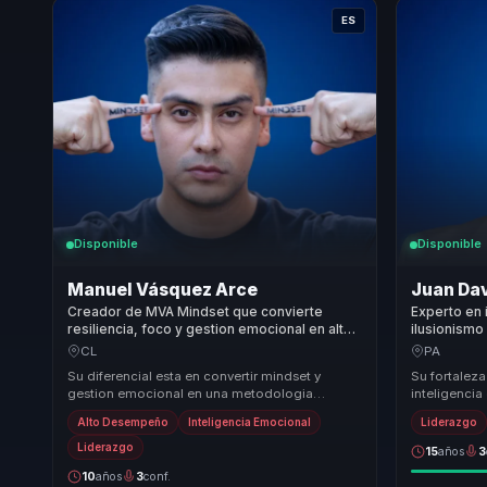
ES
Disponible
Disponible
Manuel Vásquez Arce
Juan Da
Creador de MVA Mindset que convierte
Experto en 
resiliencia, foco y gestion emocional en alto
ilusionismo
rendimiento para lideres y equipos
presentacio
CL
PA
comerciales.
lideres y e
Su diferencial esta en convertir mindset y
Su fortaleza
accion.
gestion emocional en una metodologia
inteligenci
accionable para negocio. No se queda en
abrir conve
Alto Desempeño
Inteligencia Emocional
Liderazgo
inspiracion: llev...
olvidan ra...
Liderazgo
15
años
3
10
años
3
conf.