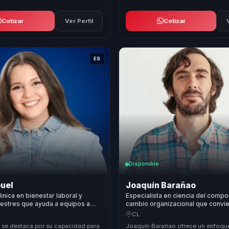
Cotizar
Ver Perfil
Cotizar
ES
Disponible
ouel
Joaquín Barañao
inica en bienestar laboral y
Especialista en ciencia del compo
 estres que ayuda a equipos a
cambio organizacional que convie
alud mental en comunicacion,
complejidad y sesgos en claridad
CL
y productividad.
líderes y equipos.
 se destaca por su capacidad para
Joaquín Barañao ofrece un enfoque