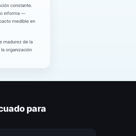
ación constante.
lo informa —
mpacto medible en
de madurez de la
 la organización
cuado para