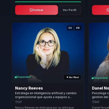
Cotizar
Ver Perfil
ES
EN
Disponible
Ver Reel
Disponible
Nancy Reeves
Danel N
Estratega en inteligencia artificial y cambio
Psicologa cl
organizacional que ayuda a equipos a
gestion del
convertir IA responsable en aprendizaje,
convertir s
GT
DO
cultura y ventaja competitiva.
resiliencia 
Nancy Reeves se distingue por su enfoque
Danel Nouel