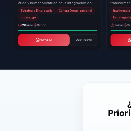
ético y humanocéntrico en la integración de la
transformar
inteligencia artificial y el desarrollo de Power ...
herramienta
Estrategia Empresarial
Cultura Organizacional
Inteligenci
enfoque úni
Liderazgo
Estrategia 
20
años
3
conf.
5
años
3
c
Cotizar
Ver Perfil
Prior