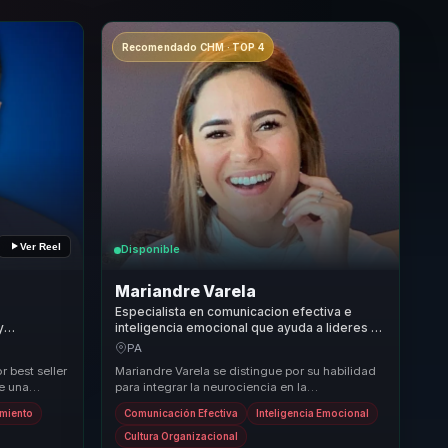
Recomendado CHM · TOP 4
Ver Reel
Disponible
Mariandre Varela
Especialista en comunicacion efectiva e
y
inteligencia emocional que ayuda a lideres y
rsidad en
equipos a convertir emociones en cohesion,
PA
foco y rendimiento.
 best seller
Mariandre Varela se distingue por su habilidad
ce una
para integrar la neurociencia en la
a miles co...
comunicación empresarial, ofreciendo
miento
Comunicación Efectiva
Inteligencia Emocional
resultados medibl...
Cultura Organizacional