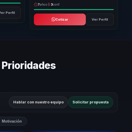
7
años
3
conf.
Ver Perfil
Cotizar
Ver Perfil
 Prioridades
Hablar con nuestro equipo
Solicitar propuesta
Motivación