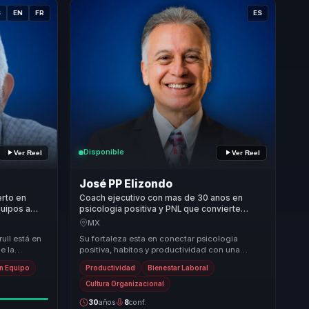
S
EN
FR
ES
Disponible
Ver Reel
Ver Reel
José PP Elizondo
erto en
Coach ejecutivo con mas de 30 anos en
quipos a
psicologia positiva y PNL que convierte
 en
habitos en enfoque y desempeno sostenible
MX
para lideres y equipos.
ull está en
Su fortaleza esta en conectar psicologia
e la
positiva, habitos y productividad con una
rma más
bajada muy clara para el trabajo diario. No
en Equipo
Productividad
Bienestar Laboral
habla de b...
Cultura Organizacional
30
años
8
conf.