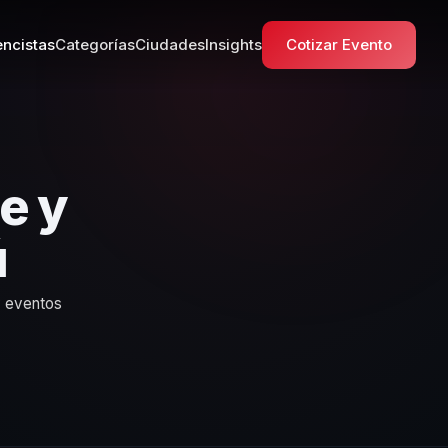
ncistas
Categorías
Ciudades
Insights
Cotizar Evento
e y
ú
y eventos