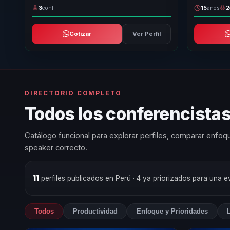
3
conf.
15
años
2
Cotizar
Ver Perfil
DIRECTORIO COMPLETO
Todos los conferencistas
Catálogo funcional para explorar perfiles, comparar enfoqu
speaker correcto.
11
perfiles publicados en Perú
· 4 ya priorizados para una e
Todos
Productividad
Enfoque y Prioridades