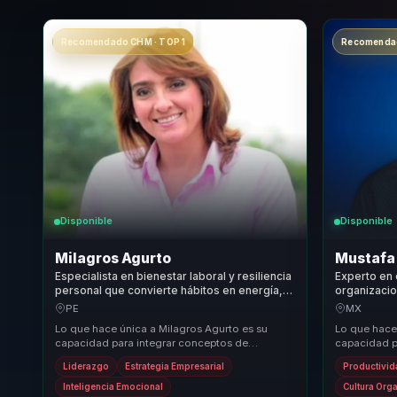
Recomendado CHM · TOP 1
Recomendad
Disponible
Disponible
Milagros Agurto
Mustafa
Especialista en bienestar laboral y resiliencia
Experto en 
personal que convierte hábitos en energía,
organizacio
enfoque y relaciones sanas para equipos.
para dar fo
PE
MX
equipos.
Lo que hace única a Milagros Agurto es su
Lo que hace
capacidad para integrar conceptos de
capacidad pa
nutrición, coaching y liderazgo en un enfoque
con el desar
Liderazgo
Estrategia Empresarial
Productivi
holístico de...
enfoqu...
Inteligencia Emocional
Cultura Org