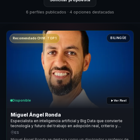
6 perfiles publicados · 4 opciones destacadas
BILINGÜE
Recomendado CHM · TOP 1
Disponible
Ver Reel
Miguel Ángel Ronda
Especialista en inteligencia artificial y Big Data que convierte
tecnología y futuro del trabajo en adopción real, criterio y
aprendizaje para organizaciones.
ES
Miguel Ángel Ronda se destaca como un divulgador y profesor de