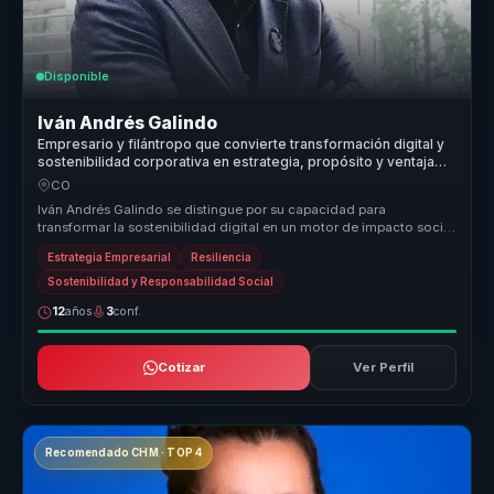
Disponible
Iván Andrés Galindo
Empresario y filántropo que convierte transformación digital y
sostenibilidad corporativa en estrategia, propósito y ventaja
competitiva para empresas.
CO
Iván Andrés Galindo se distingue por su capacidad para
transformar la sostenibilidad digital en un motor de impacto social
real. Su enfoq...
Estrategia Empresarial
Resiliencia
Sostenibilidad y Responsabilidad Social
12
años
3
conf.
Cotizar
Ver Perfil
Recomendado CHM · TOP 4