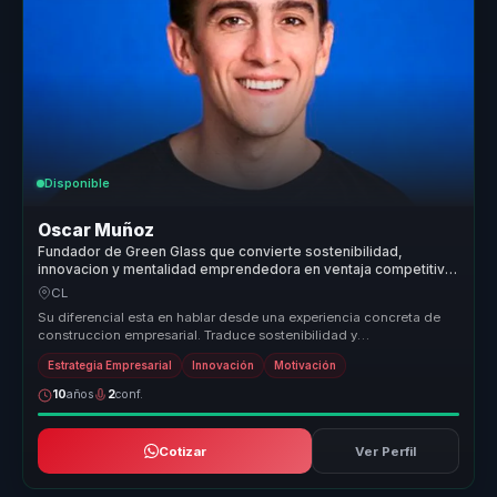
Disponible
Oscar Muñoz
Fundador de Green Glass que convierte sostenibilidad,
innovacion y mentalidad emprendedora en ventaja competitiva
para lideres y empresas.
CL
Su diferencial esta en hablar desde una experiencia concreta de
construccion empresarial. Traduce sostenibilidad y
emprendimiento a decis...
Estrategia Empresarial
Innovación
Motivación
10
años
2
conf.
Cotizar
Ver Perfil