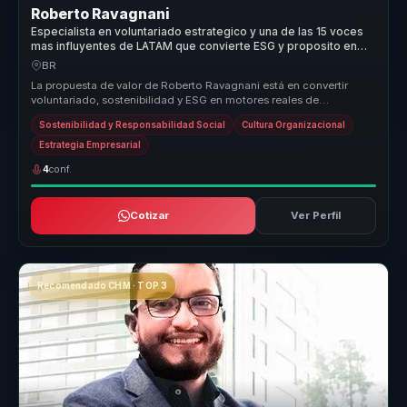
Roberto Ravagnani
Especialista en voluntariado estrategico y una de las 15 voces
mas influyentes de LATAM que convierte ESG y proposito en
crecimiento para empresas.
BR
La propuesta de valor de Roberto Ravagnani está en convertir
voluntariado, sostenibilidad y ESG en motores reales de
transformación organ...
Sostenibilidad y Responsabilidad Social
Cultura Organizacional
Estrategia Empresarial
4
conf.
Cotizar
Ver Perfil
Recomendado CHM · TOP 3