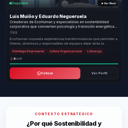
Disponible
Ver Reel
Luis Muiño y Eduardo Negueruela
Creadores de EcoHuman y especialistas en sostenibilidad
corporativa que convierten psicología y transición energética
en acción climática para organizaciones.
ES
EcoHuman orquesta experiencias transformadoras que permiten a
líderes, directivos y responsables de equipos dejar atrás la
desalineación ...
Estrategia Empresarial
Cultura Organizacional
Liderazgo
4
conf.
Cotizar
Ver Perfil
CONTEXTO ESTRATÉGICO
¿Por qué Sostenibilidad y