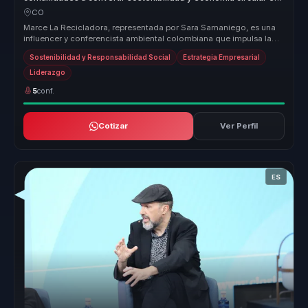
accion e impacto positivo.
CO
Marce La Recicladora, representada por Sara Samaniego, es una
influencer y conferencista ambiental colombiana que impulsa la
sostenibilid...
Sostenibilidad y Responsabilidad Social
Estrategia Empresarial
Liderazgo
5
conf.
Cotizar
Ver Perfil
ES