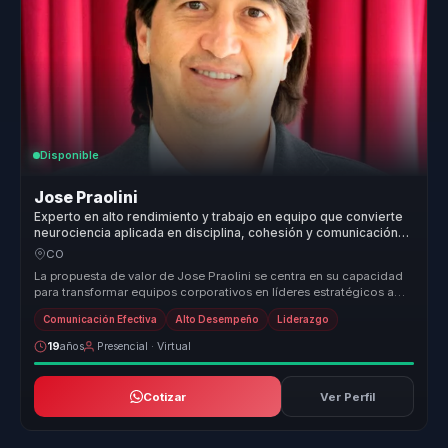
Disponible
Jose Praolini
Experto en alto rendimiento y trabajo en equipo que convierte
neurociencia aplicada en disciplina, cohesión y comunicación
efectiva para líderes y equipos.
CO
La propuesta de valor de Jose Praolini se centra en su capacidad
para transformar equipos corporativos en líderes estratégicos a
través d...
Comunicación Efectiva
Alto Desempeño
Liderazgo
19
años
Presencial · Virtual
Cotizar
Ver Perfil