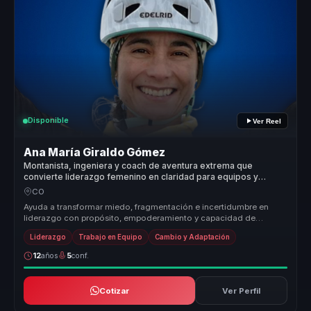
Disponible
Ver Reel
Ana María Giraldo Gómez
Montanista, ingeniera y coach de aventura extrema que
convierte liderazgo femenino en claridad para equipos y
mujeres lideres.
CO
Ayuda a transformar miedo, fragmentación e incertidumbre en
liderazgo con propósito, empoderamiento y capacidad de
avanzar paso a paso ha...
Liderazgo
Trabajo en Equipo
Cambio y Adaptación
12
años
5
conf.
Cotizar
Ver Perfil