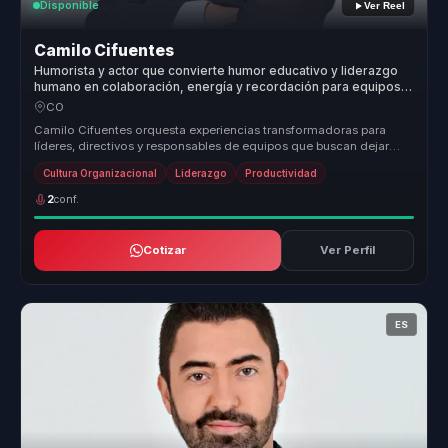
Disponible
Ver Reel
Camilo Cifuentes
Humorista y actor que convierte humor educativo y liderazgo
humano en colaboración, energía y recordación para equipos
dentro de organizaciones.
CO
Camilo Cifuentes orquesta experiencias transformadoras para
líderes, directivos y responsables de equipos que buscan dejar
atrás la desal...
Cultura Organizacional
Liderazgo
Productividad
2
conf.
Cotizar
Ver Perfil
ES