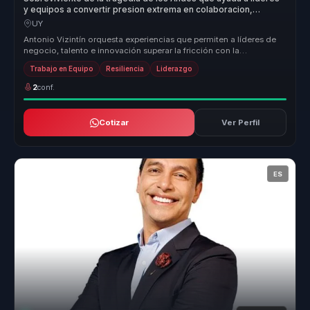
y equipos a convertir presion extrema en colaboracion,
resiliencia y liderazgo en crisis.
UY
Antonio Vizintín orquesta experiencias que permiten a líderes de
negocio, talento e innovación superar la fricción con la
inteligencia ar...
Trabajo en Equipo
Resiliencia
Liderazgo
2
conf.
Cotizar
Ver Perfil
ES