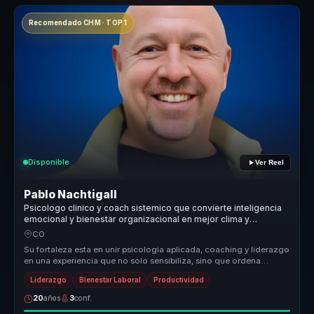
Recomendado CHM · TOP 1
Disponible
Ver Reel
Pablo Nachtigall
Psicologo clinico y coach sistemico que convierte inteligencia
emocional y bienestar organizacional en mejor clima y
desempeno para lideres y equipos.
CO
Su fortaleza esta en unir psicologia aplicada, coaching y liderazgo
en una experiencia que no solo sensibiliza, sino que ordena
conversac...
Liderazgo
Bienestar Laboral
Productividad
20
años
3
conf.