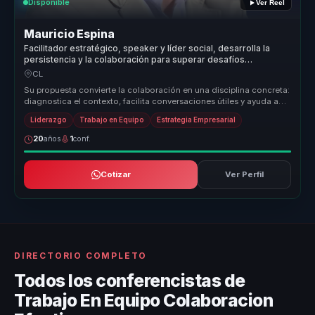
Disponible
Ver Reel
Mauricio Espina
Facilitador estratégico, speaker y líder social, desarrolla la
persistencia y la colaboración para superar desafíos
complejos sin colapsar en el camino
CL
Su propuesta convierte la colaboración en una disciplina concreta:
diagnostica el contexto, facilita conversaciones útiles y ayuda a
equi...
Liderazgo
Trabajo en Equipo
Estrategia Empresarial
20
años
1
conf.
Cotizar
Ver Perfil
DIRECTORIO COMPLETO
Todos los conferencistas de
Trabajo En Equipo Colaboracion