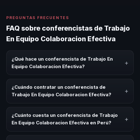
PREGUNTAS FRECUENTES
FAQ sobre conferencistas de Trabajo
En Equipo Colaboracion Efectiva
¿Qué hace un conferencista de Trabajo En
+
Equipo Colaboracion Efectiva?
Un conferencista de Trabajo En Equipo Colaboracion
Efectiva es un experto que comparte conocimiento,
¿Cuándo contratar un conferencista de
+
estrategias y experiencias sobre este tema en eventos
Trabajo En Equipo Colaboracion Efectiva?
corporativos, convenciones y seminarios. Su objetivo es
generar reflexión, inspiración y herramientas aplicables
Es ideal contratar un conferencista de Trabajo En Equipo
para la audiencia.
Colaboracion Efectiva para kick-offs, convenciones
¿Cuánto cuesta un conferencista de Trabajo
+
anuales, programas de desarrollo, eventos de integración
En Equipo Colaboracion Efectiva en Perú?
o cuando tu organización necesita impulsar un cambio
cultural relacionado con esta temática.
Los honorarios varían según la trayectoria del speaker, la