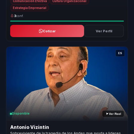
Comunicación Efectiva
Cultura Organizacional
Estrategia Empresarial
3
conf.
Cotizar
Ver Perfil
ES
Disponible
Ver Reel
Antonio Vizintín
Sobreviviente de la tragedia de los Andes que ayuda a lideres