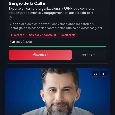
Sergio de la Calle
Experto en cambio organizacional y RRHH que convierte
intraemprendimiento y engagement en adaptación para
empresas.
ES
Su fortaleza esta en convertir conversaciones de cambio y
liderazgo en experiencias memorables que bajan defensas y abren
accion. Usa hum...
Liderazgo
Cambio y Adaptación
Resiliencia
25
años
3
conf.
Cotizar
Ver Perfil
ES
IT