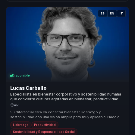
ES
EN
IT
Disponible
Lucas Carballo
Especialista en bienestar corporativo y sostenibilidad humana
que convierte culturas agotadas en bienestar, productividad y
entornos sostenibles para equipos.
AR
Su diferencial está en conectar bienestar, liderazgo y
sostenibilidad con una visión amplia pero muy aplicable. Hace que
cultura, clima y...
Liderazgo
Productividad
Sostenibilidad y Responsabilidad Social