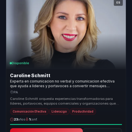
ES
Disponible
Caroline Schmitt
Experta en comunicacion no verbal y comunicacion efectiva
que ayuda a lideres y portavoces a convertir mensajes
complejos en influencia, autoridad e impacto.
PA
Caroline Schmitt orquesta experiencias transformadoras para
líderes, portavoces, equipos comerciales y organizaciones que
buscan dejar at...
Comunicación Efectiva
Liderazgo
Productividad
23
años
1
conf.