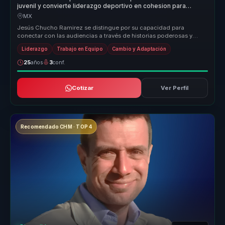
juvenil y convierte liderazgo deportivo en cohesion para
equipos.
MX
Jesús Chucho Ramirez se distingue por su capacidad para
conectar con las audiencias a través de historias poderosas y
lecciones aprendida...
Liderazgo
Trabajo en Equipo
Cambio y Adaptación
25
años
3
conf.
Cotizar
Ver Perfil
Recomendado CHM · TOP 4