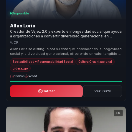
Disponible
Allan Loría
Creador de Vejez 2.0 y experto en longevidad social que ayuda
a organizaciones a convertir diversidad generacional en
inclusion, colaboracion e innovacion.
CR
Allan Loría se distingue por su enfoque innovador en la longevidad
social y la diversidad generacional, ofreciendo un valor tangible y
me...
Sostenibilidad y Responsabilidad Social
Cultura Organizacional
Liderazgo
18
años
2
conf.
Cotizar
Ver Perfil
ES