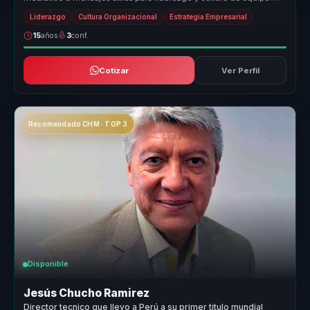
Conecta d...
Liderazgo
Cultura Organizacional
Estrategia Empresarial
15
años
3
conf.
Cotizar
Ver Perfil
Recomendado CHM · TOP 3
Disponible
Jesús Chucho Ramirez
Director tecnico que llevo a Perú a su primer titulo mundial