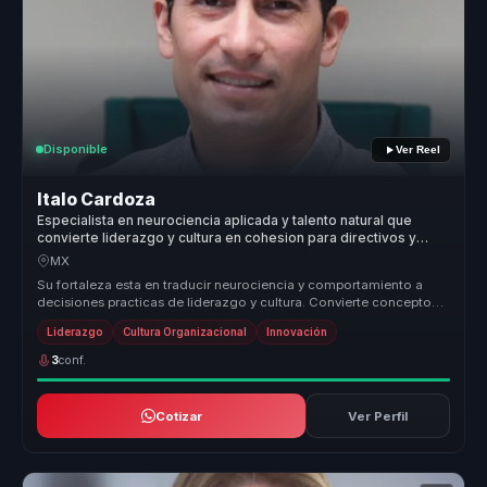
Disponible
Ver Reel
Italo Cardoza
Especialista en neurociencia aplicada y talento natural que
convierte liderazgo y cultura en cohesion para directivos y
equipos.
MX
Su fortaleza esta en traducir neurociencia y comportamiento a
decisiones practicas de liderazgo y cultura. Convierte conceptos
complejos ...
Liderazgo
Cultura Organizacional
Innovación
3
conf.
Cotizar
Ver Perfil