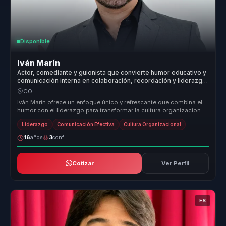
Disponible
Iván Marín
Actor, comediante y guionista que convierte humor educativo y
comunicación interna en colaboración, recordación y liderazgo
para equipos.
CO
Iván Marín ofrece un enfoque único y refrescante que combina el
humor con el liderazgo para transformar la cultura organizacional
de mane...
Liderazgo
Comunicación Efectiva
Cultura Organizacional
16
años
3
conf.
Cotizar
Ver Perfil
ES