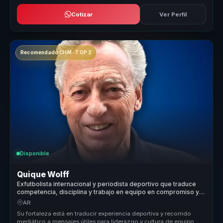
Cotizar
Ver Perfil
Recomendado CHM · TOP 2
Disponible
Quique Wolff
Exfutbolista internacional y periodista deportivo que traduce
competencia, disciplina y trabajo en equipo en compromiso y
cultura ganadora para empresas.
AR
Su fortaleza está en traducir experiencia deportiva y recorrido
mediático a mensajes útiles para liderazgo y cultura de equipo.