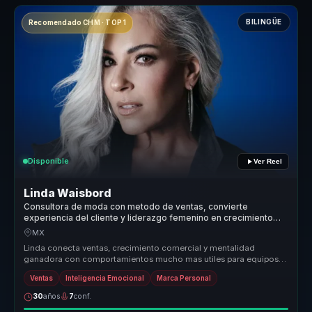
BILINGÜE
Recomendado CHM · TOP 1
Disponible
Ver Reel
Linda Waisbord
Consultora de moda con metodo de ventas, convierte
experiencia del cliente y liderazgo femenino en crecimiento
comercial para marcas.
MX
Linda conecta ventas, crecimiento comercial y mentalidad
ganadora con comportamientos mucho mas utiles para equipos
que necesitan sostene...
Ventas
Inteligencia Emocional
Marca Personal
30
años
7
conf.