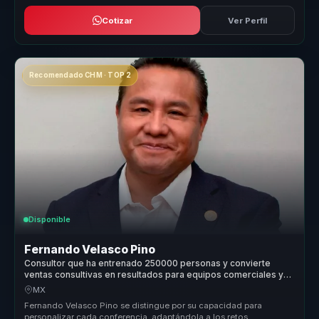
Cotizar
Ver Perfil
Recomendado CHM · TOP 2
Disponible
Fernando Velasco Pino
Consultor que ha entrenado 250000 personas y convierte
ventas consultivas en resultados para equipos comerciales y
lideres.
MX
Fernando Velasco Pino se distingue por su capacidad para
personalizar cada conferencia, adaptándola a los retos