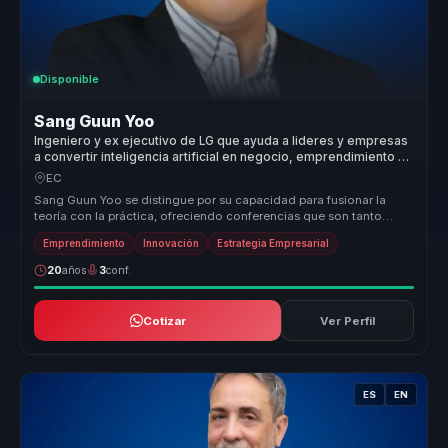
Disponible
Sang Guun Yoo
Ingeniero y ex ejecutivo de LG que ayuda a lideres y empresas
a convertir inteligencia artificial en negocio, emprendimiento y
ventaja competitiva.
EC
Sang Guun Yoo se distingue por su capacidad para fusionar la
teoría con la práctica, ofreciendo conferencias que son tanto
informativas c...
Emprendimiento
Innovación
Estrategia Empresarial
20
años
3
conf.
Cotizar
Ver Perfil
ES
EN