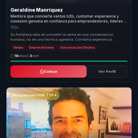
Geraldine Manríquez
Mentora que convierte ventas b2b, customer experience y
conexion genuina en confianza para emprendedores, lideres y
equipos.
CL
Su fortaleza esta en convertir la venta en una conversacion
humana, no en una tecnica agresiva. Combina experiencia
emprendedora, pedagog...
Ventas
Emprendimiento
Comunicación Efectiva
18
años
3
conf.
Cotizar
Ver Perfil
Recomendado CHM · TOP 4