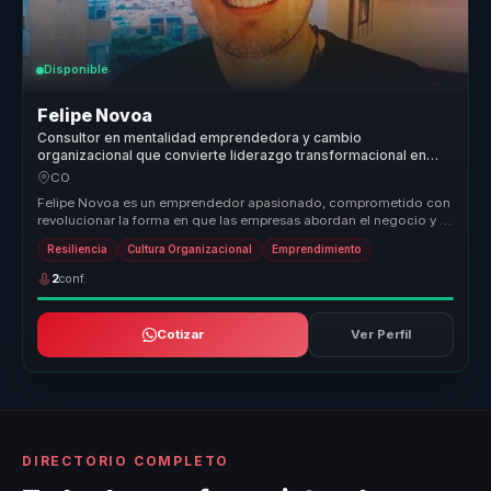
Disponible
Felipe Novoa
Consultor en mentalidad emprendedora y cambio
organizacional que convierte liderazgo transformacional en
resiliencia, acción y crecimiento para equipos.
CO
Felipe Novoa es un emprendedor apasionado, comprometido con
revolucionar la forma en que las empresas abordan el negocio y el
impacto soc...
Resiliencia
Cultura Organizacional
Emprendimiento
2
conf.
Cotizar
Ver Perfil
DIRECTORIO COMPLETO