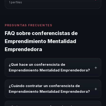
1 perfiles
PREGUNTAS FRECUENTES
FAQ sobre conferencistas de
Emprendimiento Mentalidad
Emprendedora
¿Qué hace un conferencista de
+
Emprendimiento Mentalidad Emprendedora?
Un conferencista de Emprendimiento Mentalidad
Emprendedora es un experto que comparte
¿Cuándo contratar un conferencista de
+
conocimiento, estrategias y experiencias sobre este tema
Emprendimiento Mentalidad Emprendedora?
en eventos corporativos, convenciones y seminarios. Su
objetivo es generar reflexión, inspiración y herramientas
Es ideal contratar un conferencista de Emprendimiento
aplicables para la audiencia.
Mentalidad Emprendedora para kick-offs, convenciones