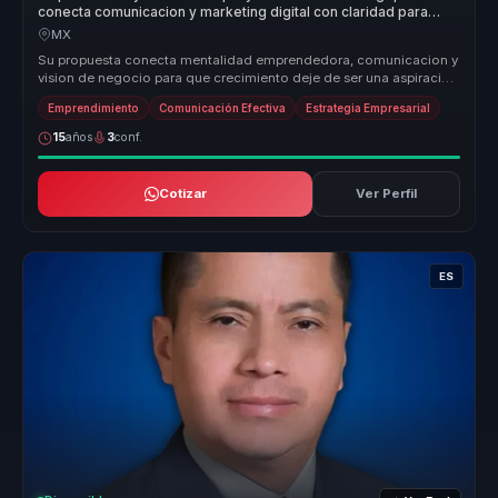
conecta comunicacion y marketing digital con claridad para
empresas.
MX
Su propuesta conecta mentalidad emprendedora, comunicacion y
vision de negocio para que crecimiento deje de ser una aspiracion
abstracta....
Emprendimiento
Comunicación Efectiva
Estrategia Empresarial
15
años
3
conf.
Cotizar
Ver Perfil
ES