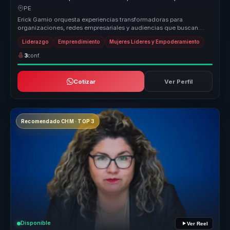
para organizaciones.
PE
Erick Gamio orquesta experiencias transformadoras para
organizaciones, redes empresariales y audiencias que buscan
fortalecer el liderazg...
Liderazgo
Emprendimiento
Mujeres Líderes y Empoderamiento
3
conf.
Cotizar
Ver Perfil
Recomendado CHM · TOP 3
Disponible
Ver Reel