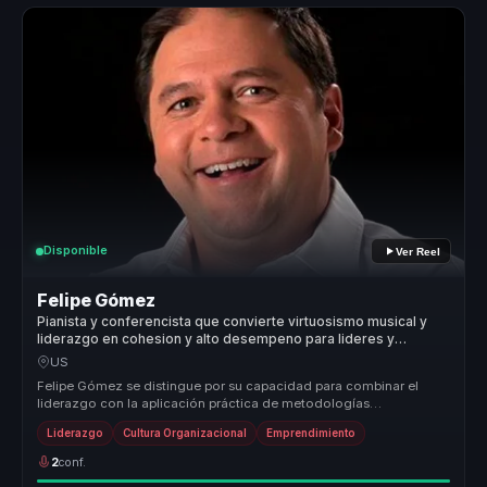
Disponible
Ver Reel
Felipe Gómez
Pianista y conferencista que convierte virtuosismo musical y
liderazgo en cohesion y alto desempeno para lideres y
equipos.
US
Felipe Gómez se distingue por su capacidad para combinar el
liderazgo con la aplicación práctica de metodologías
innovadoras que transfor...
Liderazgo
Cultura Organizacional
Emprendimiento
2
conf.