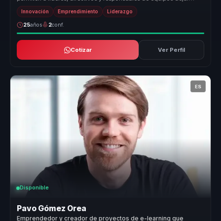
atrás la desali...
Innovación
Emprendimiento
Liderazgo
25
años
2
conf.
Cotizar
Ver Perfil
ES
Disponible
Pavo Gómez Orea
Emprendedor y creador de proyectos de e-learning que