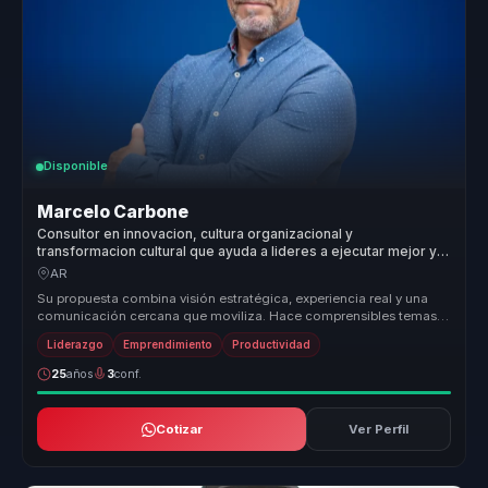
Disponible
Marcelo Carbone
Consultor en innovacion, cultura organizacional y
transformacion cultural que ayuda a lideres a ejecutar mejor y
sostener resultados.
AR
Su propuesta combina visión estratégica, experiencia real y una
comunicación cercana que moviliza. Hace comprensibles temas
como calidad,...
Liderazgo
Emprendimiento
Productividad
25
años
3
conf.
Cotizar
Ver Perfil