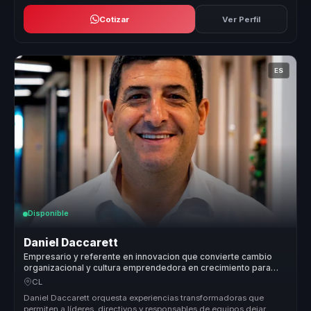
Cotizar
Ver Perfil
ES
Disponible
Daniel Daccarett
Empresario y referente en innovacion que convierte cambio
organizacional y cultura emprendedora en crecimiento para
lideres y empresas.
CL
Daniel Daccarett orquesta experiencias transformadoras que
permiten a líderes, directivos y responsables de equipos dejar