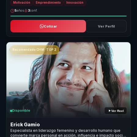
Motivación
Emprendimiento
Innovación
5
años
3
conf.
Cotizar
Ver Perfil
Recomendado CHM · TOP 2
Disponible
Ver Reel
Erick Gamio
Especialista en liderazgo femenino y desarrollo humano que
convierte marca personal en acción, influencia e impacto social