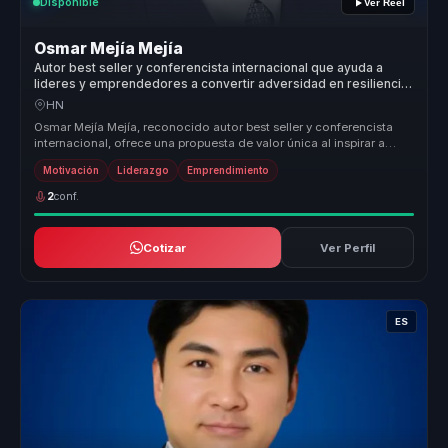
Disponible
Ver Reel
Osmar Mejía Mejía
Autor best seller y conferencista internacional que ayuda a
lideres y emprendedores a convertir adversidad en resiliencia,
accion y mentalidad emprendedora.
HN
Osmar Mejía Mejía, reconocido autor best seller y conferencista
internacional, ofrece una propuesta de valor única al inspirar a
miles co...
Motivación
Liderazgo
Emprendimiento
2
conf.
Cotizar
Ver Perfil
ES