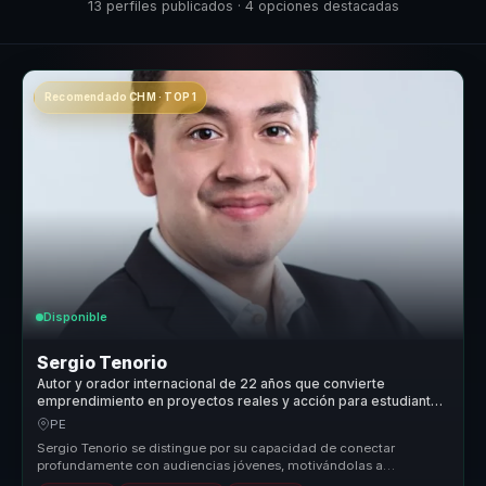
13 perfiles publicados · 4 opciones destacadas
Recomendado CHM · TOP 1
Disponible
Sergio Tenorio
Autor y orador internacional de 22 años que convierte
emprendimiento en proyectos reales y acción para estudiantes
y equipos.
PE
Sergio Tenorio se distingue por su capacidad de conectar
profundamente con audiencias jóvenes, motivándolas a
transformar sus sueños en r...