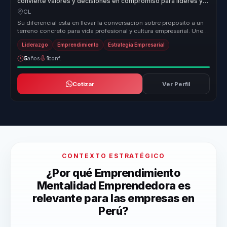
convierte valores y decisiones en compromiso para líderes y
organizaciones.
CL
Su diferencial esta en llevar la conversacion sobre proposito a un
terreno concreto para vida profesional y cultura empresarial. Une
pens...
Liderazgo
Emprendimiento
Estrategia Empresarial
5
años
1
conf.
Cotizar
Ver Perfil
CONTEXTO ESTRATÉGICO
¿Por qué Emprendimiento
Mentalidad Emprendedora es
relevante para las empresas en
Perú?