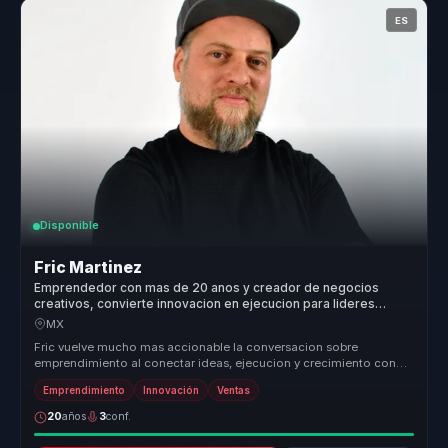
ES
Disponible
Fric Martinez
Emprendedor con mas de 20 anos y creador de negocios
creativos, convierte innovacion en ejecucion para lideres
empresariales.
MX
Fric vuelve mucho mas accionable la conversacion sobre
emprendimiento al conectar ideas, ejecucion y crecimiento con
decisiones claras de...
Emprendimiento
Innovación
Ventas
20
años
3
conf.