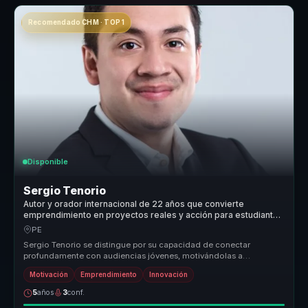
Recomendado CHM · TOP 1
Disponible
Sergio Tenorio
Autor y orador internacional de 22 años que convierte
emprendimiento en proyectos reales y acción para estudiantes
y equipos.
PE
Sergio Tenorio se distingue por su capacidad de conectar
profundamente con audiencias jóvenes, motivándolas a
transformar sus sueños en r...
Motivación
Emprendimiento
Innovación
5
años
3
conf.