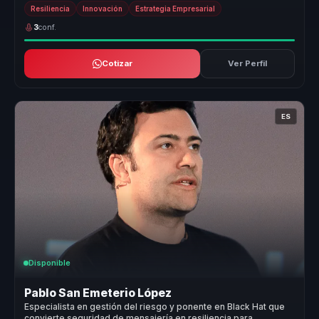
cuando...
Resiliencia
Innovación
Estrategia Empresarial
3
conf.
Cotizar
Ver Perfil
ES
Disponible
Pablo San Emeterio López
Especialista en gestión del riesgo y ponente en Black Hat que
convierte seguridad de mensajería en resiliencia para