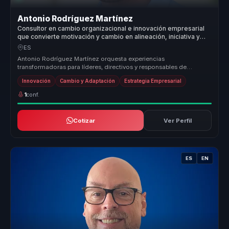
Antonio Rodríguez Martínez
Consultor en cambio organizacional e innovación empresarial
que convierte motivación y cambio en alineación, iniciativa y
crecimiento para equipos.
ES
Antonio Rodríguez Martínez orquesta experiencias
transformadoras para líderes, directivos y responsables de
equipos, permitiéndoles dejar...
Innovación
Cambio y Adaptación
Estrategia Empresarial
1
conf.
Cotizar
Ver Perfil
ES
EN