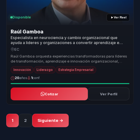
Disponible
Ver Reel
Raúl Gamboa
Especialista en neurociencia y cambio organizacional que
ayuda a lideres y organizaciones a convertir aprendizaje e
innovacion en adaptacion y ejecucion.
EC
Raúl Gamboa orquesta experiencias transformadoras para líderes
de transformación, aprendizaje e innovación organizacional,
ayudándoles a ...
Innovación
Liderazgo
Estrategia Empresarial
20
años
1
conf.
Cotizar
Ver Perfil
1
2
Siguiente →