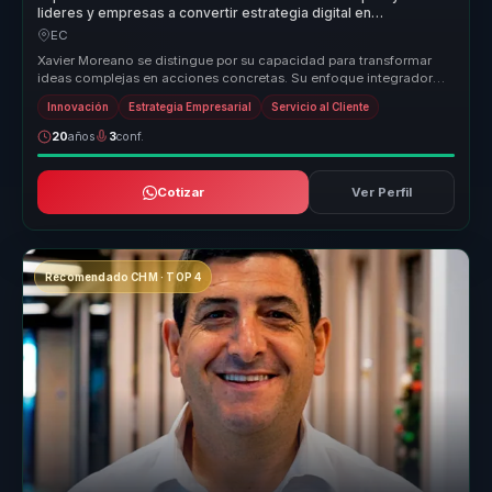
lideres y empresas a convertir estrategia digital en
crecimiento, diferenciacion y lealtad.
EC
Xavier Moreano se distingue por su capacidad para transformar
ideas complejas en acciones concretas. Su enfoque integrador
conecta la inn...
Innovación
Estrategia Empresarial
Servicio al Cliente
20
años
3
conf.
Cotizar
Ver Perfil
Recomendado CHM · TOP 4