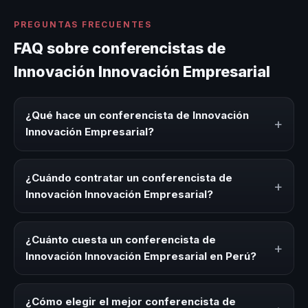
PREGUNTAS FRECUENTES
FAQ sobre conferencistas de
Innovación Innovación Empresarial
¿Qué hace un conferencista de Innovación
+
Innovación Empresarial?
Un conferencista de Innovación Innovación Empresarial
es un experto que comparte conocimiento, estrategias y
¿Cuándo contratar un conferencista de
+
experiencias sobre este tema en eventos corporativos,
Innovación Innovación Empresarial?
convenciones y seminarios. Su objetivo es generar
reflexión, inspiración y herramientas aplicables para la
Es ideal contratar un conferencista de Innovación
audiencia.
Innovación Empresarial para kick-offs, convenciones
¿Cuánto cuesta un conferencista de
+
anuales, programas de desarrollo, eventos de integración
Innovación Innovación Empresarial en Perú?
o cuando tu organización necesita impulsar un cambio
cultural relacionado con esta temática.
Los honorarios varían según la trayectoria del speaker, la
modalidad (presencial o virtual) y la duración del evento.
¿Cómo elegir el mejor conferencista de