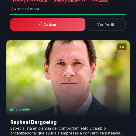
Estrategia Empresarial
Cambio y Adaptación
Innovación
20
años
3
conf.
Cotizar
Ver Perfil
ES
Disponible
Raphael Bergoeing
Especialista en ciencia del comportamiento y cambio
organizacional que ayuda a empresas a convertir resistencia al