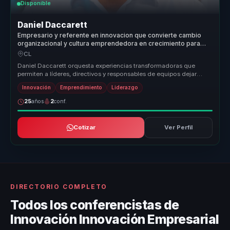
Disponible
Daniel Daccarett
Empresario y referente en innovacion que convierte cambio
organizacional y cultura emprendedora en crecimiento para
lideres y empresas.
CL
Daniel Daccarett orquesta experiencias transformadoras que
permiten a líderes, directivos y responsables de equipos dejar
atrás la desali...
Innovación
Emprendimiento
Liderazgo
25
años
2
conf.
Cotizar
Ver Perfil
DIRECTORIO COMPLETO
Todos los conferencistas de
Innovación Innovación Empresarial