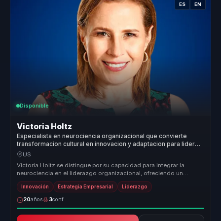
ES
EN
Disponible
Victoria Holtz
Especialista en neurociencia organizacional que convierte
transformacion cultural en innovacion y adaptacion para lideres
y empresas.
US
Victoria Holtz se distingue por su capacidad para integrar la
neurociencia en el liderazgo organizacional, ofreciendo un
enfoque innovado...
Innovación
Estrategia Empresarial
Liderazgo
20
años
3
conf.