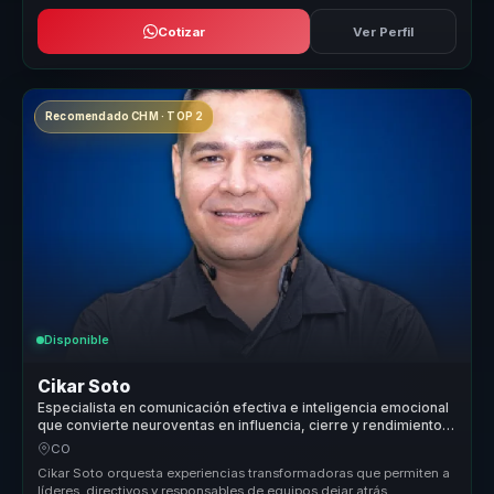
Cotizar
Ver Perfil
Recomendado CHM · TOP 2
Disponible
Cikar Soto
Especialista en comunicación efectiva e inteligencia emocional
que convierte neuroventas en influencia, cierre y rendimiento
para equipos comerciales.
CO
Cikar Soto orquesta experiencias transformadoras que permiten a
líderes, directivos y responsables de equipos dejar atrás