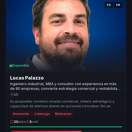
ES
EN
Disponible
Lucas Palazzo
Ingeniero industrial, MBA y consultor con experiencia en más
de 80 empresas; convierte estrategia comercial y rentabilidad
en crecimiento sostenible.
AR
Su propuesta combina mirada comercial, criterio estratégico y
capacidad de aterrizar planes en acciones concretas. No se
queda en vender ...
Innovación
Liderazgo
Motivación
20
años
3
conf.