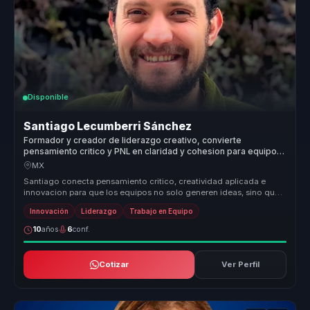
Disponible
Santiago Lecumberri Sánchez
Formador y creador de liderazgo creativo, convierte
pensamiento critico y PNL en claridad y cohesion para equipos
de trabajo.
MX
Santiago conecta pensamiento critico, creatividad aplicada e
innovacion para que los equipos no solo generen ideas, sino que
aprendan a c...
Innovación
Liderazgo
Trabajo en Equipo
10
años
6
conf.
Cotizar
Ver Perfil