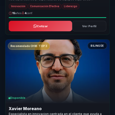
estructuras des...
Innovación
Comunicación Efectiva
Liderazgo
15
años
4
conf.
Cotizar
Ver Perfil
BILINGÜE
Recomendado CHM · TOP 3
Disponible
Xavier Moreano
Especialista en innovacion centrada en el cliente que ayuda a