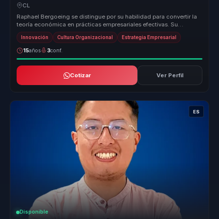
cambio en productividad e innovación.
CL
Raphael Bergoeing se distingue por su habilidad para convertir la
teoría económica en prácticas empresariales efectivas. Su
enfoque en la...
Innovación
Cultura Organizacional
Estrategia Empresarial
15
años
3
conf.
Cotizar
Ver Perfil
ES
Disponible