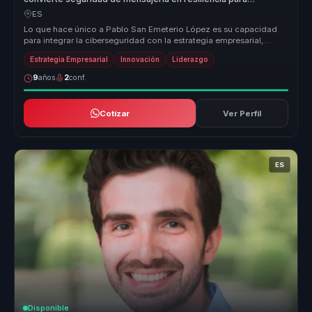
empresas.
ES
Lo que hace único a Pablo San Emeterio López es su capacidad
para integrar la ciberseguridad con la estrategia empresarial,
convirtiendo ...
Estrategia Empresarial
Innovación
Liderazgo
9
años
2
conf.
Cotizar
Ver Perfil
ES
Disponible