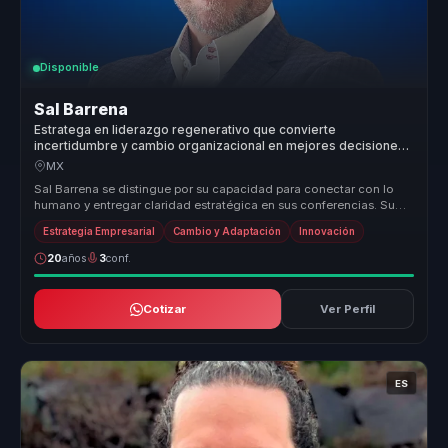
Disponible
Sal Barrena
Estratega en liderazgo regenerativo que convierte
incertidumbre y cambio organizacional en mejores decisiones,
adaptacion y accion para lideres y empresas.
MX
Sal Barrena se distingue por su capacidad para conectar con lo
humano y entregar claridad estratégica en sus conferencias. Su
enfoque úni...
Estrategia Empresarial
Cambio y Adaptación
Innovación
20
años
3
conf.
Cotizar
Ver Perfil
ES