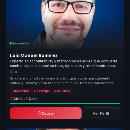
Disponible
Luis Manuel Ramírez
Experto en accountability y metodologias agiles que convierte
cambio organizacional en foco, ejecucion y rendimiento para
equipos.
CO
Su diferencial esta en unir metodologias agiles, pensamiento
critico y liderazgo con foco en ejecucion. Traduce transformacion
e innovaci...
Innovación
Liderazgo
Resiliencia
20
años
3
conf.
Cotizar
Ver Perfil