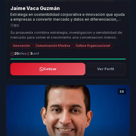
Jaime Vaca Guzmán
Estratega en sostenibilidad corporativa e innovacion que ayuda
a empresas a convertir mercado y datos en diferenciacion,
crecimiento y criterio.
BO
Su propuesta combina estrategia, investigacion y sensibilidad de
mercado para volver el crecimiento una conversacion menos
intuitiva y ma...
Innovación
Comunicación Efectiva
Cultura Organizacional
20
años
3
conf.
Cotizar
Ver Perfil
ES