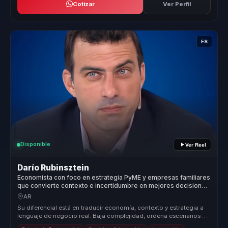
Cotizar
Ver Perfil
ES
Disponible
Ver Reel
Darío Rubinsztein
Economista con foco en estrategia PyME y empresas familiares
que convierte contexto e incertidumbre en mejores decisiones
para líderes de negocio.
AR
Su diferencial está en traducir economía, contexto y estrategia a
lenguaje de negocio real. Baja complejidad, ordena escenarios y
convier...